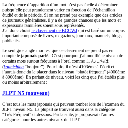
La fréquence d’apparition d’un mot n’est pas facile à déterminer
puisqu’elle peut grandement varier en fonction de l’échantillon
étudié et de la période. Si on ne prend par exemple que des articles
de journaux généralistes, il y a de grandes chances que les mots et
expressions familières soient sous représentés.
J’ai donc choisi
le classement de BCCWJ
qui est basé sur un corpus
important composé de livres, magazines, journaux, manuels, blogs,
publicités…
Le seul gros angle mort est que ce classement ne prend pas en
compte
le japonais parlé
. C’est pourquoi j’ai modifié le niveau de
certains mots surtout fréquents à l’oral comme こんにちは
(
konnichiha
“bonjour”). Pour info, il n’est 4103ème à l’écrit et
j’aurais donc du le placer dans le niveau “plutôt fréquent” (4000ème
à 8000ème). En parlant de niveau, voici les cinq que j’ai établis plus
ou moins arbitrairement :
JLPT N5 (nouveau)
C’est tous les mots japonais qui peuvent tomber lors de l’examen du
JLPT niveau N5. La plupart se trouvent aussi dans la catégorie
“Très Fréquent” ci-dessous. Par la suite, je proposerai d’autres
catégories pour les autres niveaux du JLPT.