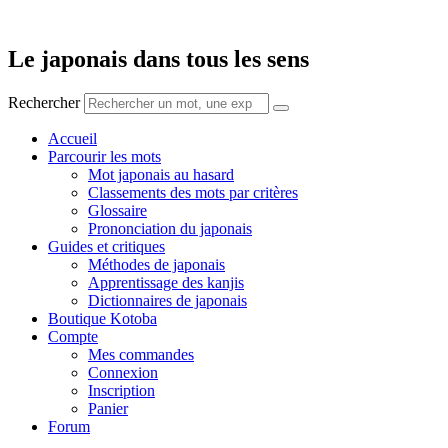
Aller
au
contenu
Le japonais dans tous les sens
Rechercher
Accueil
Parcourir les mots
Mot japonais au hasard
Classements des mots par critères
Glossaire
Prononciation du japonais
Guides et critiques
Méthodes de japonais
Apprentissage des kanjis
Dictionnaires de japonais
Boutique Kotoba
Compte
Mes commandes
Connexion
Inscription
Panier
Forum