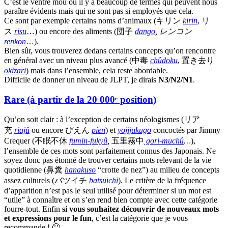
C’est le ventre mou où il y a beaucoup de termes qui peuvent nous
paraître évidents mais qui ne sont pas si employés que cela.
Ce sont par exemple certains noms d’animaux (キリン
kirin
, リ
ス
risu
…) ou encore des aliments (団子
dango
, レンコン
renkon
…).
Bien sûr, vous trouverez dedans certains concepts qu’on rencontre
en général avec un niveau plus avancé (中毒
chûdoku
, 置き去り
okizari
) mais dans l’ensemble, cela reste abordable.
Difficile de donner un niveau de JLPT, je dirais
N3/N2/N1
.
Rare (à partir de la 20 000ᵉ position)
Qu’on soit clair : à l’exception de certains néologismes (リア
充
riajû
ou encore ぴえん
pien
) et
yojijukugo
concoctés par Jimmy
Crequer (不眠不休
fumin-fukyû
,
五里霧中
gori-muchû
…
),
l’ensemble de ces mots sont parfaitement connus des Japonais. Ne
soyez donc pas étonné de trouver certains mots relevant de la vie
quotidienne (鼻糞
hanakuso
“crotte de nez”) au milieu de concepts
assez culturels (バツイチ
batsuichi
). Le critère de la fréquence
d’apparition n’est pas le seul utilisé pour déterminer si un mot est
“utile” à connaître et on s’en rend bien compte avec cette catégorie
fourre-tout. Enfin
si vous souhaitez découvrir de nouveaux mots
et expressions pour le fun
, c’est la catégorie que je vous
recommande ! 🙂