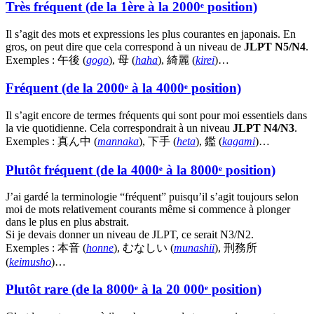
Très fréquent (de la 1ère à la 2000ᵉ position)
Il s’agit des mots et expressions les plus courantes en japonais. En
gros, on peut dire que cela correspond à un niveau de
JLPT N5/N4
.
Exemples : 午後 (
gogo
), 母 (
haha
), 綺麗 (
kirei
)…
Fréquent (de la 2000ᵉ à la 4000ᵉ position)
Il s’agit encore de termes fréquents qui sont pour moi essentiels dans
la vie quotidienne. Cela correspondrait à un niveau
JLPT N4/N3
.
Exemples : 真ん中 (
mannaka
), 下手 (
heta
), 鑑 (
kagami
)…
Plutôt fréquent (de la 4000ᵉ à la 8000ᵉ position)
J’ai gardé la terminologie “fréquent” puisqu’il s’agit toujours selon
moi de mots relativement courants même si commence à plonger
dans le plus en plus abstrait.
Si je devais donner un niveau de JLPT, ce serait N3/N2.
Exemples : 本音 (
honne
), むなしい (
munashii
), 刑務所
(
keimusho
)…
Plutôt rare (de la 8000ᵉ à la 20 000ᵉ position)