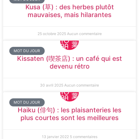
Kusa (草) : des herbes plutôt
mauvaises, mais hilarantes
25 octobre 2025
Aucun commentaire
MOT DU JOUR
Kissaten (喫茶店) : un café qui est
devenu rétro
30 avril 2025
Aucun commentaire
MOT DU JOUR
Haiku (俳句) : les plaisanteries les
plus courtes sont les meilleures
13 janvier 2022
5 commentaires