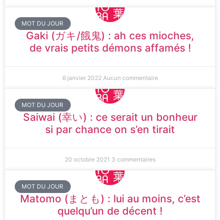
MOT DU JOUR
Gaki (ガキ/餓鬼) : ah ces mioches,
de vrais petits démons affamés !
6 janvier 2022
Aucun commentaire
MOT DU JOUR
Saiwai (幸い) : ce serait un bonheur
si par chance on s’en tirait
20 octobre 2021
3 commentaires
MOT DU JOUR
Matomo (まとも) : lui au moins, c’est
quelqu’un de décent !