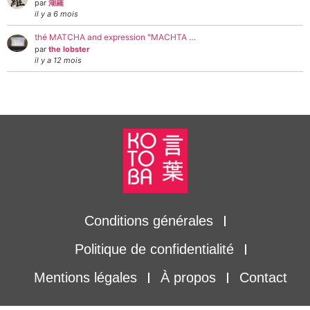
par
湖羅
il y a 6 mois
thé MATCHA and expression "MACHTA …
par
the lobster
il y a 12 mois
Conditions générales
Politique de confidentialité
Mentions légales
À propos
Contact