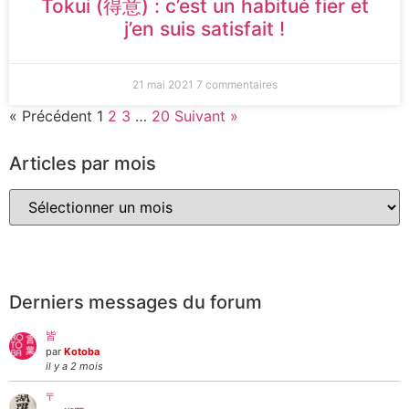
Tokui (得意) : c’est un habitué fier et
j’en suis satisfait !
21 mai 2021
7 commentaires
« Précédent
1
2
3
…
20
Suivant »
Articles par mois
Derniers messages du forum
皆
par
Kotoba
il y a 2 mois
〒