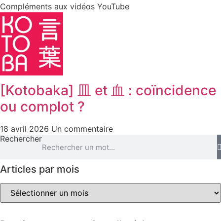
Compléments aux vidéos YouTube
[Kotobaka] 皿 et 血 : coïncidence
ou complot ?
18 avril 2026
Un commentaire
Rechercher
Articles par mois
Articles
par
mois