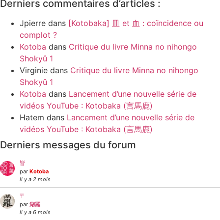
Derniers commentaires d’articles :
Jpierre
dans
[Kotobaka] 皿 et 血 : coïncidence ou
complot ?
Kotoba
dans
Critique du livre Minna no nihongo
Shokyû 1
Virginie
dans
Critique du livre Minna no nihongo
Shokyû 1
Kotoba
dans
Lancement d’une nouvelle série de
vidéos YouTube : Kotobaka (言馬鹿)
Hatem
dans
Lancement d’une nouvelle série de
vidéos YouTube : Kotobaka (言馬鹿)
Derniers messages du forum
皆
par
Kotoba
il y a 2 mois
〒
par
湖羅
il y a 6 mois