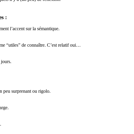
s :
ment l’accent sur la sémantique.
me “utiles” de connaître. C’est relatif oui…
 jours.
un peu surprenant ou rigolo.
arge.
.