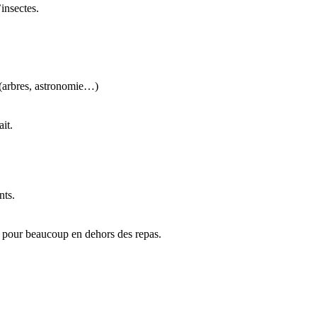
insectes.
t (arbres, astronomie…)
it.
nts.
t pour beaucoup en dehors des repas.