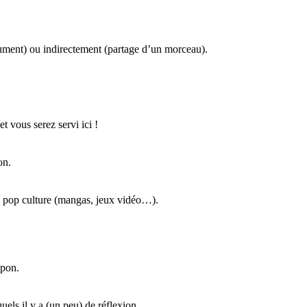
trument) ou indirectement (partage d’un morceau).
t vous serez servi ici !
on.
la pop culture (mangas, jeux vidéo…).
apon.
uels il y a (un peu) de réflexion.