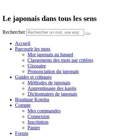
Aller
au
contenu
Le japonais dans tous les sens
Rechercher
Accueil
Parcourir les mots
Mot japonais au hasard
Classements des mots par critères
Glossaire
Prononciation du japonais
Guides et critiques
Méthodes de japonais
Apprentissage des kanjis
Dictionnaires de japonais
Boutique Kotoba
Compte
Mes commandes
Connexion
Inscription
Panier
Forum