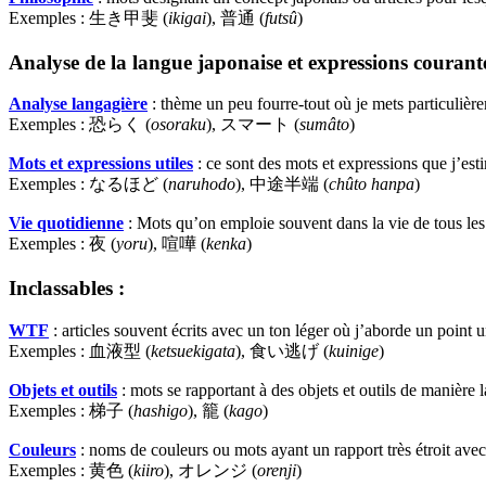
Exemples : 生き甲斐 (
ikigai
), 普通 (
futsû
)
Analyse de la langue japonaise et expressions courante
Analyse langagière
: thème un peu fourre-tout où je mets particulière
Exemples : 恐らく (
osoraku
), スマート (
sumâto
)
Mots et expressions utiles
: ce sont des mots et expressions que j’esti
Exemples : なるほど (
naruhodo
), 中途半端 (
chûto hanpa
)
Vie quotidienne
: Mots qu’on emploie souvent dans la vie de tous les
Exemples : 夜 (
yoru
), 喧嘩 (
kenka
)
Inclassables :
WTF
: articles souvent écrits avec un ton léger où j’aborde un point 
Exemples : 血液型 (
ketsuekigata
), 食い逃げ (
kuinige
)
Objets et outils
: mots se rapportant à des objets et outils de manière l
Exemples : 梯子 (
hashigo
), 籠 (
kago
)
Couleurs
: noms de couleurs ou mots ayant un rapport très étroit avec
Exemples : 黄色 (
kiiro
), オレンジ (
orenji
)