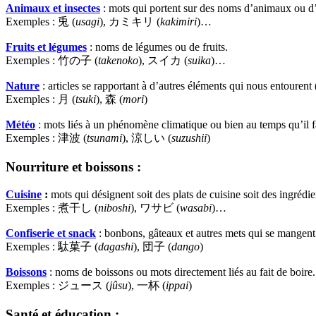
Animaux et insectes
: mots qui portent sur des noms d’animaux ou d’
Exemples : 兎 (
usagi
), カミキリ (
kakimiri
)…
Fruits et légumes
: noms de légumes ou de fruits.
Exemples : 竹の子 (
takenoko
), スイカ (
suika
)…
Nature
: articles se rapportant à d’autres éléments qui nous entouren
Exemples : 月 (
tsuki
), 森 (
mori
)
Météo
: mots liés à un phénomène climatique ou bien au temps qu’il fa
Exemples : 津波 (
tsunami
), 涼しい (
suzushii
)
Nourriture et boissons :
Cuisine
:
mots qui désignent soit des plats de cuisine soit des ingrédie
Exemples : 煮干し (
niboshi
), ワサビ (
wasabi
)…
Confiserie et snack
: bonbons, gâteaux et autres mets qui se mangen
Exemples : 駄菓子 (
dagashi
), 団子 (
dango
)
Boissons
: noms de boissons ou mots directement liés au fait de boire.
Exemples : ジュース (
jûsu
), 一杯 (
ippai
)
Santé et éducation :