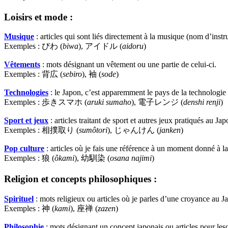
Loisirs et mode :
Musique
: articles qui sont liés directement à la musique (nom d’ins
Exemples : びわ (
biwa
), アイドル (
aidoru
)
Vêtements
: mots désignant un vêtement ou une partie de celui-ci.
Exemples : 背広 (
sebiro
), 袖 (
sode
)
Technologies
: le Japon, c’est apparemment le pays de la technologie e
Exemples : 歩きスマホ (
aruki sumaho
), 電子レンジ (
denshi renji
)
Sport et jeux
: articles traitant de sport et autres jeux pratiqués au Jap
Exemples : 相撲取り (
sumôtori
), じゃんけん (
janken
)
Pop culture
: articles où je fais une référence à un moment donné à 
Exemples : 狼 (
ôkami
), 幼馴染 (
osana najimi
)
Religion et concepts philosophiques :
Spirituel
: mots religieux ou articles où je parles d’une croyance au J
Exemples : 神 (
kami
), 座禅 (
zazen
)
Philosophie
: mots désignant un concept japonais ou articles pour lesq