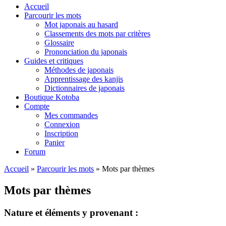
Accueil
Parcourir les mots
Mot japonais au hasard
Classements des mots par critères
Glossaire
Prononciation du japonais
Guides et critiques
Méthodes de japonais
Apprentissage des kanjis
Dictionnaires de japonais
Boutique Kotoba
Compte
Mes commandes
Connexion
Inscription
Panier
Forum
Accueil
»
Parcourir les mots
»
Mots par thèmes
Mots par thèmes
Nature et éléments y provenant :