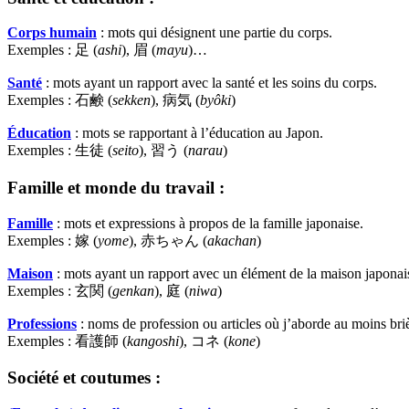
Corps humain
: mots qui désignent une partie du corps.
Exemples : 足 (
ashi
), 眉 (
mayu
)…
Santé
: mots ayant un rapport avec la santé et les soins du corps.
Exemples : 石鹸 (
sekken
), 病気 (
byôki
)
Éducation
: mots se rapportant à l’éducation au Japon.
Exemples : 生徒 (
seito
), 習う (
narau
)
Famille et monde du travail :
Famille
: mots et expressions à propos de la famille japonaise.
Exemples : 嫁 (
yome
), 赤ちゃん (
akachan
)
Maison
: mots ayant un rapport avec un élément de la maison japonais
Exemples : 玄関 (
genkan
), 庭 (
niwa
)
Professions
: noms de profession ou articles où j’aborde au moins bri
Exemples : 看護師 (
kangoshi
), コネ (
kone
)
Société et coutumes :