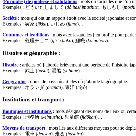
(Formules) de politesse et salutations
: mots ou formules que l’on ut
Exemples : どういたしまして (
dô itashimashite
), もしもし (
moshi
Société
:
mots qui ont un rapport étroit avec la société japonaise et s
Exemples : 実家 (
jikka
), いじめ (
ijime
)…
Coutumes et traditions
: mots avec lesquelles j’en profite pour parle
Exemples : 義理チョコ (
giri choko
), 鯉幟 (
koinobori
)…
Histoire et géographie :
Histoire
: articles où j’aborde brièvement une période de l’histoire ja
Exemples : 武士 (
bushi
), 湯船 (
yubune
)…
Géographie
: noms de pays où articles où j’aborde la géographie.
Exemples : オランダ (
oranda
), 東洋 (
tôyô
)
Institutions et transport :
Boutiques et institutions
:
mots désignant des noms de lieux ou certa
Exemples : 刑務所 (
keimusho
), 児童館 (
jidôkan
)…
Moyens de transport
: mots liés aux différents moyens pour se dépla
Exemples : 電車 (
densha
), 走る (
hashiru
)