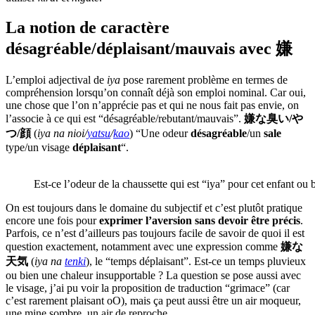
La notion de caractère
désagréable/déplaisant/mauvais avec 嫌
L’emploi adjectival de
iya
pose rarement problème en termes de
compréhension lorsqu’on connaît déjà son emploi nominal. Car oui,
une chose que l’on n’apprécie pas et qui ne nous fait pas envie, on
l’associe à ce qui est “désagréable/rebutant/mauvais”.
嫌な臭い/や
つ/顔
(
iya na nioi/
yatsu
/
kao
) “Une odeur
désagréable
/un
sale
type/un visage
déplaisant
“.
Est-ce l’odeur de la chaussette qui est “iya” pour cet enfant ou b
On est toujours dans le domaine du subjectif et c’est plutôt pratique
encore une fois pour
exprimer l’aversion sans devoir être précis
.
Parfois, ce n’est d’ailleurs pas toujours facile de savoir de quoi il est
question exactement, notamment avec une expression comme
嫌な
天気
(
iya na
tenki
), le “temps déplaisant”. Est-ce un temps pluvieux
ou bien une chaleur insupportable ? La question se pose aussi avec
le visage, j’ai pu voir la proposition de traduction “grimace” (car
c’est rarement plaisant oO), mais ça peut aussi être un air moqueur,
une mine sombre, un air de reproche…