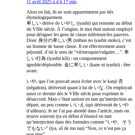
11 avril 2025 à 4 h 17 min
Alors en fait, ils ne sont apparemment pas liés
étymologiquement.
卑しい dérive de いやし (iyashi) qui remonte au début
du VIIIe siècle. À l’origine, le mot était surtout employé
pour désigner les gens de classe inférieure/les pauvres.
Donc 身分の卑しい男 (mibun no iyashii otoko), c’est
un homme de basse classe. Il est effectivement assez
péjoratif, d’où le sens de “vil/mesquin/vulgaire…”. 卑
しい行為 (iyashii kôi) : un comportement
ignoble/déplorable. 金に卑しい (kane ni iyashii) : être
avare.
いや, que l’on pouvait aussi écrire avec le kanji 否
(négation), dériverait quant à lui de いな. On employait
aussi ce dernier dès le VIIIe siècle pour exprimer le
désaccord. Mais c’était surtout en tant qu’interjection au
départ, un peu comme いいえ (qui dériverait de いや
d’ailleurs). Je ne l’ai pas abordé dans l’article, mais on
trouve souvent iya en début d’énoncé en tant
qu’interjection dans des formules comme “いや、そう
でもない” (iya, sô de mo nai) “Non, ce n’est pas ça
non plus”.