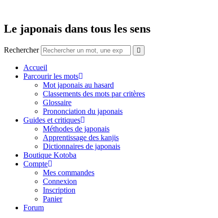
Aller
au
contenu
Le japonais dans tous les sens
Rechercher
Accueil
Parcourir les mots
Mot japonais au hasard
Classements des mots par critères
Glossaire
Prononciation du japonais
Guides et critiques
Méthodes de japonais
Apprentissage des kanjis
Dictionnaires de japonais
Boutique Kotoba
Compte
Mes commandes
Connexion
Inscription
Panier
Forum