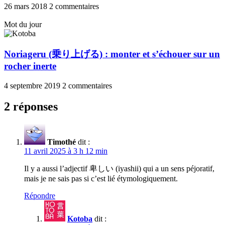
26 mars 2018
2 commentaires
Mot du jour
Noriageru (乗り上げる) : monter et s’échouer sur un
rocher inerte
4 septembre 2019
2 commentaires
2 réponses
Timothé
dit :
11 avril 2025 à 3 h 12 min
Il y a aussi l’adjectif 卑しい (iyashii) qui a un sens péjoratif,
mais je ne sais pas si c’est lié étymologiquement.
Répondre
Kotoba
dit :