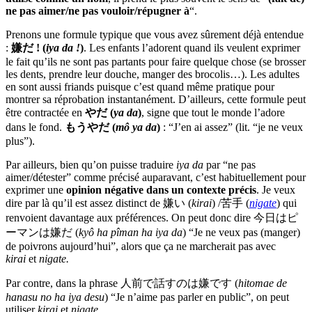
ne pas aimer/ne pas vouloir/répugner à
“.
Prenons une formule typique que vous avez sûrement déjà entendue
:
嫌だ ! (
i
ya da !
)
. Les enfants l’adorent quand ils veulent exprimer
le fait qu’ils ne sont pas partants pour faire quelque chose (se brosser
les dents, prendre leur douche, manger des brocolis…). Les adultes
en sont aussi friands puisque c’est quand même pratique pour
montrer sa réprobation instantanément. D’ailleurs, cette formule peut
être contractée en
やだ (
ya da
)
, signe que tout le monde l’adore
dans le fond.
もうやだ (
mô ya da
)
: “J’en ai assez” (lit. “je ne veux
plus”).
Par ailleurs, bien qu’on puisse traduire
iya da
par “ne pas
aimer/détester” comme précisé auparavant, c’est habituellement pour
exprimer une
opinion négative dans un contexte précis
. Je veux
dire par là qu’il est assez distinct de 嫌い (
kirai
) /苦手 (
nigate
) qui
renvoient davantage aux préférences. On peut donc dire 今日はピ
ーマンは嫌だ (
kyô ha pîman ha iya da
) “Je ne veux pas (manger)
de poivrons aujourd’hui”, alors que ça ne marcherait pas avec
kirai
et
nigate.
Par contre, dans la phrase 人前で話すのは嫌です (
hitomae de
hanasu no ha iya desu
) “Je n’aime pas parler en public”, on peut
utiliser
kirai
et
nigate
.