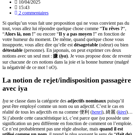
10/04/2025
15:43
2 commentaires
Si quelqu’un vous fait une proposition qui ne vous convient pas du
tout, vous allez lui répondre quelque chose comme “
Tu rêves ?
“,
“
Alors là, non !
” ou encore “
Il y a pas moyen !
” en fonction de
votre humeur du moment. De même, quand quelque chose vous
insupporte, vous allez dire qu’elle est
désagréable
(odeur) ou bien
détestable
(personne). En japonais, on peut exprimer ces deux
notions avec un seul mot :
嫌 (
iya
)
. Je vous propose donc de revenir
sur chacune de ces notions dans la joie et la bonne humeur (malgré
la négativité de ce mot ! oO).
La notion de rejet/indisposition passagère
avec iya
Iya
se classe dans la catégorie des
adjectifs nominaux
puisqu’il
peut être employé comme un nom ou un adjectif. C’est le cas en
réalité de tous les adjectifs en na comme 便利 (
benri
), 綺麗 (
kirei
)…
Si j’aborde cette caractéristique ici, c’est parce que
iya
possède une
signification un peu différente en fonction de comment on l’emploie.
Ce n’est probablement pas une règle absolue, mais
quand il est
utilisé comme un nom
, il prend le plus souvent le sens de “
(fait de)