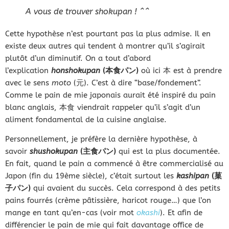
A vous de trouver shokupan ! ^^
Cette hypothèse n’est pourtant pas la plus admise. Il en
existe deux autres qui tendent à montrer qu’il s’agirait
plutôt d’un diminutif. On a tout d’abord
l’explication
honshokupan
(本食パン)
où ici 本 est à prendre
avec le sens
moto
(元). C’est à dire “base/fondement”.
Comme le pain de mie japonais aurait été inspiré du pain
blanc anglais, 本食 viendrait rappeler qu’il s’agit d’un
aliment fondamental de la cuisine anglaise.
Personnellement, je préfère la dernière hypothèse, à
savoir
shushokupan
(主食パン)
qui est la plus documentée.
En fait, quand le pain a commencé à être commercialisé au
Japon (fin du 19ème siècle), c’était surtout les
kashipan
(菓
子パン)
qui avaient du succès. Cela correspond à des petits
pains fourrés (crème pâtissière, haricot rouge…) que l’on
mange en tant qu’en-cas (voir mot
okashi
). Et afin de
différencier le pain de mie qui fait davantage office de