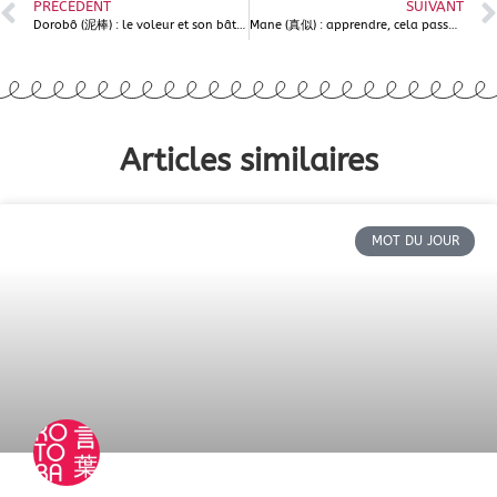
PRÉCÉDENT
SUIVANT
Dorobô (泥棒) : le voleur et son bâton boueux
Mane (真似) : apprendre, cela passe par l’imitation ?
Articles similaires
MOT DU JOUR