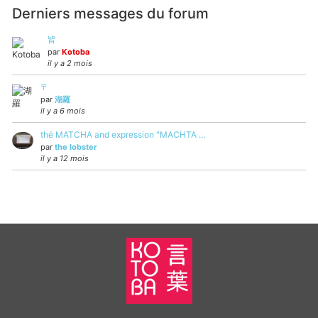
Derniers messages du forum
皆
par
Kotoba
il y a 2 mois
〒
par
湖羅
il y a 6 mois
thé MATCHA and expression "MACHTA …
par
the lobster
il y a 12 mois