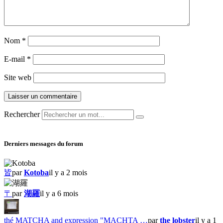
Nom
*
E-mail
*
Site web
Rechercher
Derniers messages du forum
皆
par
Kotoba
il y a 2 mois
〒
par
湖羅
il y a 6 mois
thé MATCHA and expression "MACHTA …
par
the lobster
il y a 1