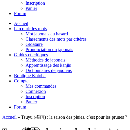
Inscription
Panier
Forum
Accueil
Parcourir les mots
Mot japonais au hasard
Classements des mots par critères
Glossaire
Prononciation du japonais
Guides et critiques
Méthodes de japonais
Apprentissage des kanjis
Dictionnaires de japonais
Boutique Kotoba
Compte
Mes commandes
Connexion
Inscription
Panier
Forum
Accueil
»
Tsuyu (梅雨) : la saison des pluies, c’est pour les prunes ?