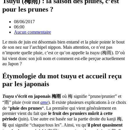
Tsuyu (梅雨) : la saison des pluies, c’est
pour les prunes ?
08/06/2017
06:00
Aucun commentaire
Le mois de juin est désormais bien entamé et la pluie pointe le bout
de son nez sur l’archipel nippon. Mais attention, ce n’est pas
n’importe quelle pluie, c’est ce qu’on appelle la
tsuyu
(梅雨). D’où
lui vient donc son joli nom et comment est-elle perçue actuellement
au Japon ?
Étymologie du mot tsuyu et accueil reçu
par les japonais
Tsuyu
s’écrit en japonais 梅雨
où 梅 signifie “prune/prunier” et
“雨” pluie (voir mot
ame
). Il existe plusieurs explications à ce choix
de “
pluie des prunes
“. La première qui vient généralement en
premier vient du fait que
le fruit des pruniers mûrit à cette
période
(juin). Une autre est basée sur la partie droite du kanji 梅,
毎 qui signifie “chaque/tous les”. Ainsi, vu qu’
il pleut quasiment