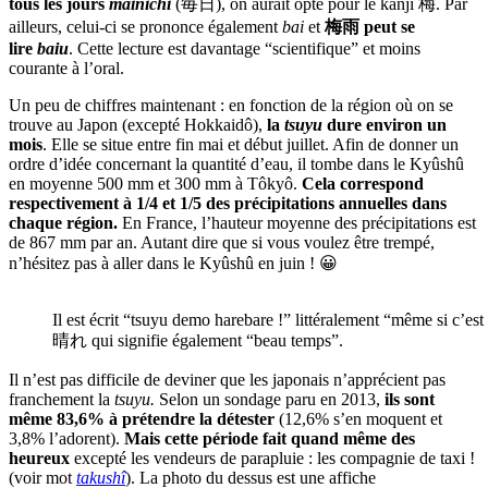
tous les jours
mainichi
(毎日), on aurait opté pour le kanji 梅. Par
ailleurs, celui-ci se prononce également
bai
et
梅雨 peut se
lire
baiu
. Cette lecture est davantage “scientifique” et moins
courante à l’oral.
Un peu de chiffres maintenant : en fonction de la région où on se
trouve au Japon (excepté Hokkaidô),
la
tsuyu
dure environ un
mois
. Elle se situe entre fin mai et début juillet. Afin de donner un
ordre d’idée concernant la quantité d’eau, il tombe dans le Kyûshû
en moyenne 500 mm et 300 mm à Tôkyô.
Cela correspond
respectivement à 1/4 et 1/5 des précipitations annuelles dans
chaque région.
En France, l’hauteur moyenne des précipitations est
de 867 mm par an. Autant dire que si vous voulez être trempé,
n’hésitez pas à aller dans le Kyûshû en juin ! 😀
Il est écrit “tsuyu demo harebare !” littéralement “même si c’est 
晴れ qui signifie également “beau temps”.
Il n’est pas difficile de deviner que les japonais n’apprécient pas
franchement la
tsuyu.
Selon un sondage paru en 2013,
ils sont
même 83,6% à prétendre la détester
(12,6% s’en moquent et
3,8% l’adorent).
Mais cette période fait quand même des
heureux
excepté les vendeurs de parapluie : les compagnie de taxi !
(voir mot
takushî
). La photo du dessus est une affiche