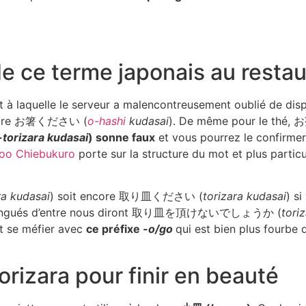
de ce terme japonais au resta
t à laquelle le serveur a malencontreusement oublié de dis
pu dire お箸ください (
o-hashi
kudasai
). De même pour le thé
-torizara kudasai
) sonne faux
et vous pourrez le confirme
hoo Chiebukuro
porte sur la structure du mot et plus parti
ra kudasai
) soit encore 取り皿ください (
torizara kudasai
) s
t distingués d’entre nous diront 取り皿を頂けないでしょうか (
tori
ut se méfier avec
ce préfixe
-o/go
qui est bien plus fourbe q
rizara pour finir en beauté