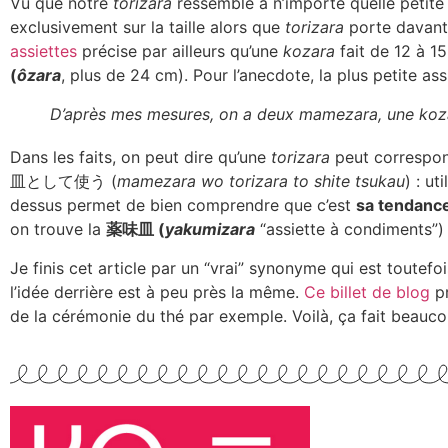
Vu que notre
torizara
ressemble à n’importe quelle petite a
exclusivement sur la taille alors que
torizara
porte davanta
assiettes
précise par ailleurs qu’une
kozara
fait de 12 à 1
(
ôzara
, plus de 24 cm). Pour l’anecdote, la plus petite ass
D’après mes mesures, on a deux mamezara, une kozar
Dans les faits, on peut dire qu’une
torizara
peut correspo
皿として使う (
mamezara wo torizara to shite tsukau
) : ut
dessus permet de bien comprendre que c’est
sa tendanc
on trouve la
薬味皿 (
yakumizara
“assiette à condiments”)
Je finis cet article par un “vrai” synonyme qui est toutef
l’idée derrière est à peu près la même.
Ce billet de blog
pr
de la cérémonie du thé par exemple. Voilà, ça fait beau