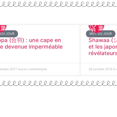
 DU JOUR
MOT DU JOUR
pa (合羽) : une cape en
Shawaa (
ne devenue imperméable
et les japo
révélateur
tembre 2017
Aucun commentaire
28 octobre 2016
4 