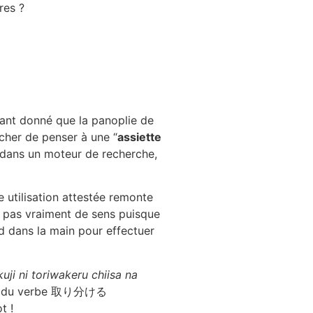
res ?
étant donné que la panoplie de
cher de penser à une “
assiette
dans un moteur de recherche,
 utilisation attestée remonte
’a pas vraiment de sens puisque
end dans la main pour effectuer
ji ni toriwakeru chiisa na
sence du verbe 取り分ける
t !