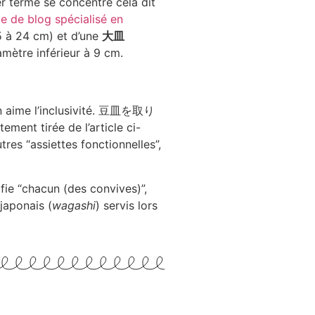
er terme se concentre cela dit
le de blog spécialisé en
 à 24 cm) et d’une
大皿
amètre inférieur à 9 cm.
n aime l’inclusivité. 豆皿を取り
ement tirée de l’article ci-
tres “assiettes fonctionnelles”,
fie “chacun (des convives)”,
 japonais (
wagashi
) servis lors