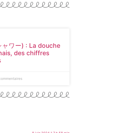
シャワー) : La douche
nais, des chiffres
s
commentaires