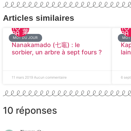
Articles similaires
MOT DU JOUR
MOT
Nanakamado (七竈) : le
Kap
sorbier, un arbre à sept fours ?
lai
11 mars 2019
Aucun commentaire
6 sep
10 réponses