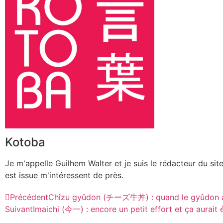
Kotoba
Je m'appelle Guilhem Walter et je suis le rédacteur du site
est issue m'intéressent de près.
Précédent
Chîzu gyûdon (チーズ牛丼) : quand le gyûdon au
Suivant
Imaichi (今一) : encore un petit effort et ça aurait é