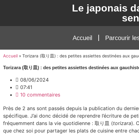
Le japonais d
se
Accueil
Parcourir le
Accueil
»
Torizara (取り皿) : des petites assiettes destinées aux gau
Torizara (取り皿) : des petites assiettes destinées aux gauchist
08/06/2024
07:41
10 commentaires
Près de 2 ans sont passés depuis la publication du dernier
spécifique. J’ai donc décidé de reprendre l’écriture de pe
fréquemment dans la vie quotidienne : 取り皿 (
torizara
). 
que chez soi pour partager les plats de cuisine entre cha