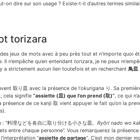
on dire sur son usage ? Existe-t-il d’autres termes similai
t torizara
er des jeux de mots avec à peu près tout et n’importe quoi 
e. Il n’empêche qu’en entendant
torizara
, je ne peux m’empê
 n’y a strictement aucun lien toutefois et en recherchant
鳥皿
souvent 取り皿 avec la présence de l’
okurigana
り. Sa première
, cela signifie
“assiette (皿) que l’on prend (取)”
, ce qui n
e la présence de ce kanji 取 vient appuyer le fait qu’on la pr
s).
t bien : “料理などを各自に取り分ける小さな皿。
Ryôri nado wo kaku
es mets entre chaque personne”. Vous remarquerez la pré
l’interprétation “
assiette de partage
“. C’est mon dernier mo