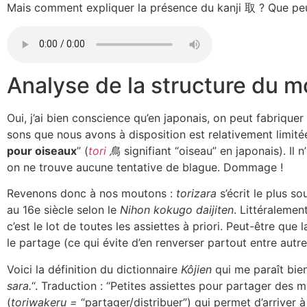
Mais comment expliquer la présence du kanji 取 ? Que peut-
Analyse de la structure du mo
Oui, j’ai bien conscience qu’en japonais, on peut fabriqu
sons que nous avons à disposition est relativement limité
pour oiseaux
” (
tori
鳥
signifiant “oiseau” en japonais). Il
on ne trouve aucune tentative de blague. Dommage !
Revenons donc à nos moutons :
torizara
s’écrit le plus 
au 16e siècle selon le
Nihon kokugo daijiten
. Littéralement
c’est le lot de toutes les assiettes à priori. Peut-être qu
le partage (ce qui évite d’en renverser partout entre autre
Voici la définition du dictionnaire
Kôjien
qui me paraî
sara.
“. Traduction : “Petites assiettes pour partager d
(
toriwakeru =
“partager/distribuer”) qui permet d’arriver à 