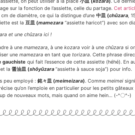
ssiette, on peut utiliser à la place
小皿 (
kozara
)
. Ce derni
ge sur la fonction de l’assiette, celle du partage.
Cet artic
5 cm de diamètre, ce qui la distingue d’une
中皿 (
chûzara
,
15
iette est la
豆皿 (
mamezara
“assiette haricot”) avec son di
a et une chûzara ici !
ndre à une
mamezara
, à une
kozara
voir à une
chûzara
si o
iliser une
mamezara
en tant que
torizara
. Cette phrase direct
e gauchiste
qui fait l’essence de cette assiette (héhé). En au
 et la
醤油皿 (
shôyûzara
“assiette à sauce soja”) pour info.
ois peu employé :
銘々皿 (
meimeizara
)
. Comme
meimei
signi
écise qu’on l’emploie en particulier pour les petits gâteaux
coup de nouveaux mots, mais quand on aime hein… (-^〇^-)