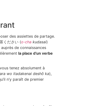
urant
poser des assiettes de partage.
, お茶ください (
o-cha
kudasai
)
r auprès de connaissances
culièrement
la place d’un verbe
i vous tenez absolument à
zara wo itadakenai deshô ka
),
u’il n’y paraît de premier