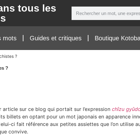
ans tous les
ns
s mots
Guides et critiques
Boutique Kotob
chistes ?
es ?
 article sur ce blog qui portait sur l’expression
chîzu gyûd
tits billets en optant pour un mot japonais en apparence inno
Celui-ci fait référence aux petites assiettes que l’on utilise 
que convive.