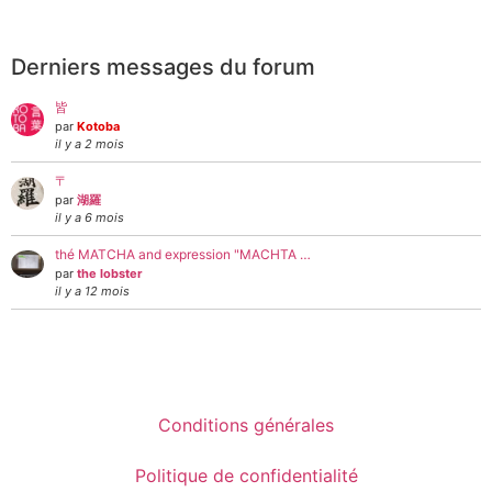
Derniers messages du forum
皆
par
Kotoba
il y a 2 mois
〒
par
湖羅
il y a 6 mois
thé MATCHA and expression "MACHTA …
par
the lobster
il y a 12 mois
Conditions générales
Politique de confidentialité