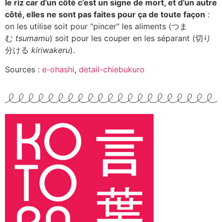
le riz car d’un côté c’est un signe de mort, et d’un autre
côté, elles ne sont pas faites pour ça de toute façon
:
on les utilise soit pour “pincer” les aliments (つま
む
tsumamu
) soit pour les couper en les séparant (切り
分ける
kiriwakeru
).
Sources :
e-ohashi
,
detail-chiebukuro