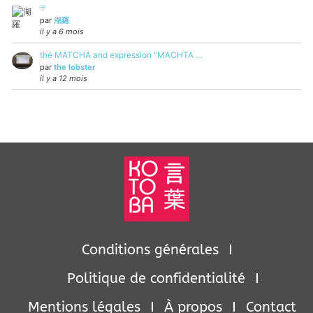
〒
par
湖羅
il y a 6 mois
thé MATCHA and expression "MACHTA …
par
the lobster
il y a 12 mois
Conditions générales
Politique de confidentialité
Mentions légales
À propos
Contact