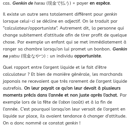
cas.
Genkin
de
harau
(現金で払う) = payer
en espèce
.
Il existe un autre sens totalement différent pour
genkin
lorsque celui-ci se décline en adjectif. On le traduit par
“calculateur/opportuniste”. Autrement dit, la personne qui
change subitement d’attitude afin de tirer profit de quelque
chose. Par exemple un enfant qui se met immédiatement à
ranger sa chambre lorsqu’on lui promet un bonbon.
Genkin
na
yatsu
(現金なやつ) : un individu
opportuniste
.
Quel rapport entre l’argent liquide et le fait d’être
calculateur ? Et bien de manière générale, les marchands
japonais ne recevaient que très rarement de l’argent liquide
autrefois.
On leur payait ce qu’on leur devait à plusieurs
moments précis dans l’année et non juste après l’achat
. Par
exemple lors de la fête de l’
obon
(août) et à la fin de
l’année. C’est pourquoi lorsqu’on leur versait de l’argent en
liquide sur place, ils avaient tendance à changer d’attitude.
On a donc nommé ce constat
genkin
!