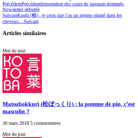
Précédent
Précédent
Importation des cours de japonais terminée,
Newsletter débutée
Suivant
Kushi (櫛) : je crois que t’as un peigne planté dans les
cheveux…
Suivant
Articles similaires
Mot du jour
Matsubokkuri (松ぼっくり) : la pomme de pin, c’est
masculin ?
30 mars 2018
5 commentaires
Mot du jour