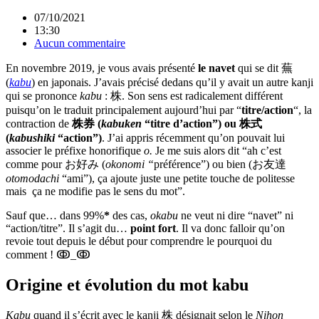
07/10/2021
13:30
Aucun commentaire
En novembre 2019, je vous avais présenté
le navet
qui se dit 蕪
(
kabu
) en japonais. J’avais précisé dedans qu’il y avait un autre kanji
qui se prononce
kabu
: 株. Son sens est radicalement différent
puisqu’on le traduit principalement aujourd’hui par “
titre/action
“, la
contraction de
株券 (
kabuken
“titre d’action”) ou 株式
(
kabushiki
“action”)
. J’ai appris récemment qu’on pouvait lui
associer le préfixe honorifique
o.
Je me suis alors dit “ah c’est
comme pour お好み (
okonomi “
préférence”) ou bien (お友達
otomodachi
“ami”), ça ajoute juste une petite touche de politesse
mais ça ne modifie pas le sens du mot”.
Sauf que… dans 99%
*
des cas,
okabu
ne veut ni dire “navet” ni
“action/titre”. Il s’agit du…
point fort
. Il va donc falloir qu’on
revoie tout depuis le début pour comprendre le pourquoi du
comment ! ↂ_ↂ
Origine et évolution du mot kabu
Kabu
quand il s’écrit avec le kanji 株 désignait selon le
Nihon