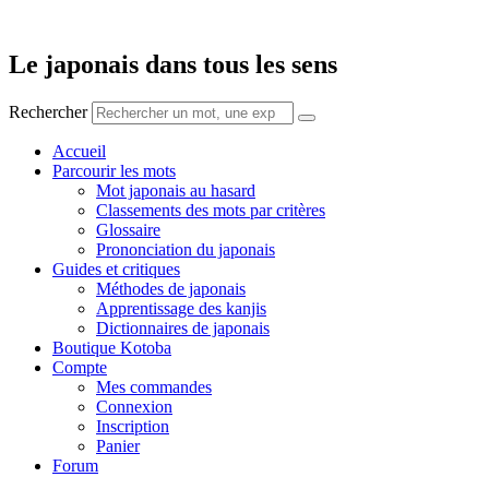
Aller
au
contenu
Le japonais dans tous les sens
Rechercher
Accueil
Parcourir les mots
Mot japonais au hasard
Classements des mots par critères
Glossaire
Prononciation du japonais
Guides et critiques
Méthodes de japonais
Apprentissage des kanjis
Dictionnaires de japonais
Boutique Kotoba
Compte
Mes commandes
Connexion
Inscription
Panier
Forum