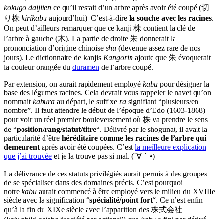
kokugo daijiten
ce qu’il restait d’un arbre après avoir été coupé (切
り株
kirikabu
aujourd’hui). C’est-à-dire
la souche avec les racines
.
On peut d’ailleurs remarquer que ce kanji 株 contient la clé de
l’arbre à gauche (木). La partie de droite 朱 donnerait la
prononciation d’origine chinoise
shu
(devenue assez rare de nos
jours). Le dictionnaire de kanjis
Kangorin
ajoute que 朱 évoquerait
la couleur orangée du
duramen
de l’arbre coupé.
Par extension, on aurait rapidement employé
kabu
pour désigner la
base des légumes racines. Cela devrait vous rappeler le navet qu’on
nommait
kabura
au départ, le suffixe
ra
signifiant “plusieurs/en
nombre”. Il faut attendre le début de l’époque d’Edo (1603-1868)
pour voir un réel premier bouleversement où 株 va prendre le sens
de “
position/rang/statut/titre
“. Délivré par le shogunat, il avait la
particularité d’être
héréditaire comme les racines de l’arbre qui
demeurent
après avoir été coupées. C’est
la meilleure explication
que j’ai trouvée
et je la trouve pas si mal. (´∀｀•)
La délivrance de ces statuts privilégiés aurait permis à des groupes
de se spécialiser dans des domaines précis. C’est pourquoi
notre
kabu
aurait commencé à être employé vers le milieu du XVIIIe
siècle avec la signification “
spécialité/point fort
“. Ce n’est enfin
qu’à la fin du XIXe siècle avec l’apparition des 株式会社