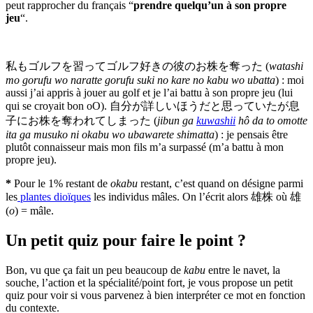
peut rapprocher du français “
prendre quelqu’un à son propre
jeu
“.
私もゴルフを習ってゴルフ好きの彼のお株を奪った (
watashi
mo gorufu wo naratte gorufu suki no kare no kabu wo ubatta
) : moi
aussi j’ai appris à jouer au golf et je l’ai battu à son propre jeu (lui
qui se croyait bon oO). 自分が詳しいほうだと思っていたが息
子にお株を奪われてしまった (
jibun ga
kuwashii
hô da to omotte
ita ga musuko ni okabu wo ubawarete shimatta
) : je pensais être
plutôt connaisseur mais mon fils m’a surpassé (m’a battu à mon
propre jeu).
*
Pour le 1% restant de
okabu
restant, c’est quand on désigne parmi
les
plantes dioïques
les individus mâles. On l’écrit alors 雄株 où 雄
(
o
) = mâle.
Un petit quiz pour faire le point ?
Bon, vu que ça fait un peu beaucoup de
kabu
entre le navet, la
souche, l’action et la spécialité/point fort, je vous propose un petit
quiz pour voir si vous parvenez à bien interpréter ce mot en fonction
du contexte.