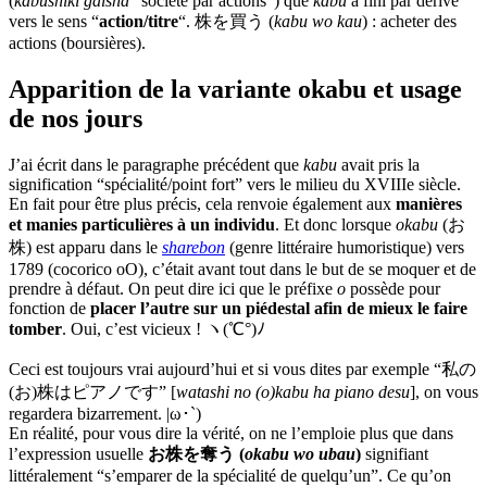
(
kabushiki gaisha
“société par actions”) que
kabu
a fini par dérivé
vers le sens “
action/titre
“. 株を買う (
kabu wo kau
) : acheter des
actions (boursières).
Apparition de la variante okabu et usage
de nos jours
J’ai écrit dans le paragraphe précédent que
kabu
avait pris la
signification “spécialité/point fort” vers le milieu du XVIIIe siècle.
En fait pour être plus précis, cela renvoie également aux
manières
et manies particulières à un individu
. Et donc lorsque
okabu
(お
株) est apparu dans le
sharebon
(genre littéraire humoristique) vers
1789 (cocorico oO), c’était avant tout dans le but de se moquer et de
prendre à défaut. On peut dire ici que le préfixe
o
possède pour
fonction de
placer l’autre sur un piédestal afin de mieux le faire
tomber
. Oui, c’est vicieux ! ヽ(℃°)ﾉ
Ceci est toujours vrai aujourd’hui et si vous dites par exemple “私の
(お)株はピアノです” [
watashi no (o)kabu ha piano desu
], on vous
regardera bizarrement. |ω･`)
En réalité, pour vous dire la vérité, on ne l’emploie plus que dans
l’expression usuelle
お株を奪う (
okabu wo ubau
)
signifiant
littéralement “s’emparer de la spécialité de quelqu’un”. Ce qu’on