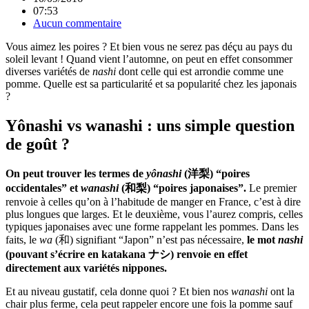
07:53
Aucun commentaire
Vous aimez les poires ? Et bien vous ne serez pas déçu au pays du
soleil levant ! Quand vient l’automne, on peut en effet consommer
diverses variétés de
nashi
dont celle qui est arrondie comme une
pomme. Quelle est sa particularité et sa popularité chez les japonais
?
Yônashi vs wanashi : uns simple question
de goût ?
On peut trouver les termes de
yônashi
(洋梨) “poires
occidentales” et
wanashi
(和梨) “poires japonaises”.
Le premier
renvoie à celles qu’on à l’habitude de manger en France, c’est à dire
plus longues que larges. Et le deuxième, vous l’aurez compris, celles
typiques japonaises avec une forme rappelant les pommes. Dans les
faits, le
wa
(和) signifiant “Japon” n’est pas nécessaire,
le mot
nashi
(pouvant s’écrire en katakana ナシ) renvoie en effet
directement aux variétés nippones.
Et au niveau gustatif, cela donne quoi ? Et bien nos
wanashi
ont la
chair plus ferme, cela peut rappeler encore une fois la pomme sauf