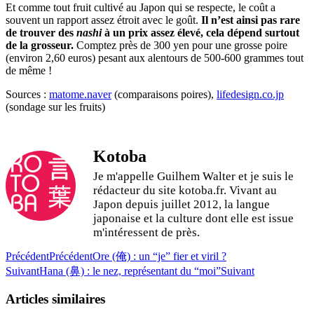
Et comme tout fruit cultivé au Japon qui se respecte, le coût a
souvent un rapport assez étroit avec le goût.
Il n’est ainsi pas rare
de trouver des
nashi
à un prix assez élevé, cela dépend surtout
de la grosseur.
Comptez près de 300 yen pour une grosse poire
(environ 2,60 euros) pesant aux alentours de 500-600 grammes tout
de même !
Sources :
matome.naver
(comparaisons poires),
lifedesign.co.jp
(sondage sur les fruits)
Kotoba
Je m'appelle Guilhem Walter et je suis le
rédacteur du site kotoba.fr. Vivant au
Japon depuis juillet 2012, la langue
japonaise et la culture dont elle est issue
m'intéressent de près.
Précédent
Précédent
Ore (俺) : un “je” fier et viril ?
Suivant
Hana (鼻) : le nez, représentant du “moi”
Suivant
Articles similaires