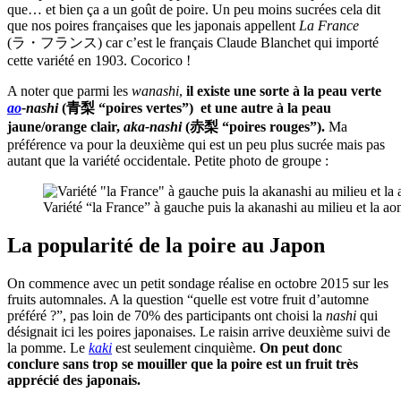
que… et bien ça a un goût de poire. Un peu moins sucrées cela dit
que nos poires françaises que les japonais appellent
La France
(ラ・フランス) car c’est le français Claude Blanchet qui importé
cette variété en 1903. Cocorico !
A noter que parmi les
wanashi
,
il existe une sorte à la peau verte
ao
-nashi
(青梨 “poires vertes”) et une autre à la peau
jaune/orange clair,
aka-nashi
(赤梨 “poires rouges”).
Ma
préférence va pour la deuxième qui est un peu plus sucrée mais pas
autant que la variété occidentale. Petite photo de groupe :
Variété “la France” à gauche puis la akanashi au milieu et la aon
La popularité de la poire au Japon
On commence avec un petit sondage réalise en octobre 2015 sur les
fruits automnales. A la question “quelle est votre fruit d’automne
préféré ?”, pas loin de 70% des participants ont choisi la
nashi
qui
désignait ici les poires japonaises. Le raisin arrive deuxième suivi de
la pomme. Le
kaki
est seulement cinquième.
On peut donc
conclure sans trop se mouiller que la poire est un fruit très
apprécié des japonais.