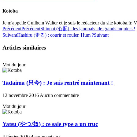
Kotoba
Je m'appelle Guilhem Walter et je suis le rédacteur du site kotoba.fr. Vi
Précédent
Précédent
Shinpai (心配) : les japonais, de grands inquiets !
Suivant
Hashiru (走る) : courir et rouler. Hum ?
Suivant
Articles similaires
Mot du jour
Tadaima (只今) : Je suis rentré maintenant !
12 novembre 2016
Aucun commentaire
Mot du jour
Yatsu (やつ/奴) : ce sale type a un truc
4 février 2020
4 commentaires