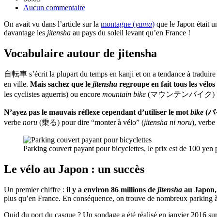
Aucun commentaire
On avait vu dans l’article sur la
montagne (
yama
)
que le Japon était u
davantage les
jitensha
au pays du soleil levant qu’en France !
Vocabulaire autour de jitensha
自転車 s’écrit la plupart du temps en kanji et on a tendance à traduire c
en ville.
Mais sachez que le
jitensha
regroupe en fait tous les vélos
les cyclistes aguerris) ou encore
mountain bike
(マウンテンバイク) “vélos 
N’ayez pas le mauvais réflexe cependant d’utiliser le mot
bike
(バイ
verbe
noru
(乗る) pour dire “monter à vélo” (
jitensha ni noru
), verbe
Parking couvert payant pour bicyclettes, le prix est de 100 yen 
Le vélo au Japon : un succès
Un premier chiffre :
il y a environ 86 millions de
jitensha
au Japon, 
plus qu’en France. En conséquence, on trouve de nombreux parking à b
Quid du port du casque ? Un sondage a été réalisé en janvier 2016 su