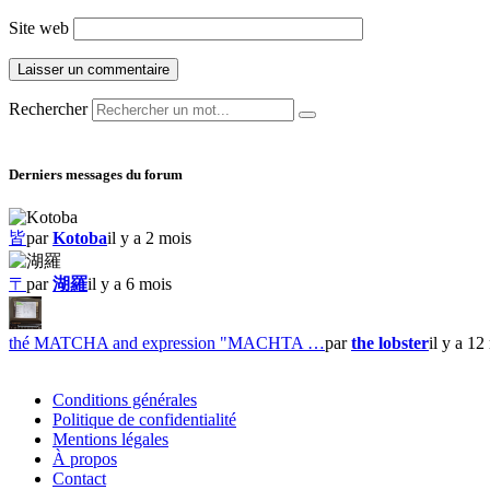
Site web
Rechercher
Derniers messages du forum
皆
par
Kotoba
il y a 2 mois
〒
par
湖羅
il y a 6 mois
thé MATCHA and expression "MACHTA …
par
the lobster
il y a 12
Conditions générales
Politique de confidentialité
Mentions légales
À propos
Contact