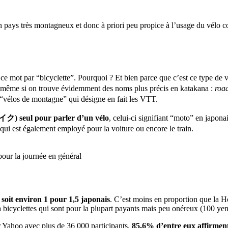
n pays très montagneux et donc à priori peu propice à l’usage du vélo 
e mot par “bicyclette”. Pourquoi ? Et bien parce que c’est ce type de vé
même si on trouve évidemment des noms plus précis en katakana :
roa
de montagne” qui désigne en fait les VTT.
ク) seul pour parler d’un vélo
, celui-ci signifiant “moto” en japona
 qui est également employé pour la voiture ou encore le train.
pour la journée en général
soit environ 1 pour 1,5 japonais
. C’est moins en proportion que la H
icyclettes qui sont pour la plupart payants mais peu onéreux (100 yen 
r Yahoo avec plus de 36 000 participants.
85,6% d’entre eux affirment