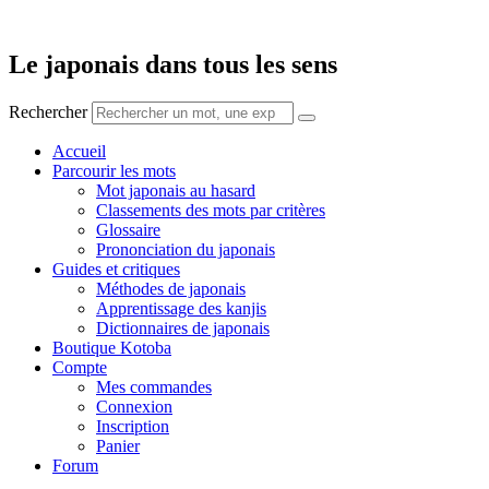
Aller
au
contenu
Le japonais dans tous les sens
Rechercher
Accueil
Parcourir les mots
Mot japonais au hasard
Classements des mots par critères
Glossaire
Prononciation du japonais
Guides et critiques
Méthodes de japonais
Apprentissage des kanjis
Dictionnaires de japonais
Boutique Kotoba
Compte
Mes commandes
Connexion
Inscription
Panier
Forum