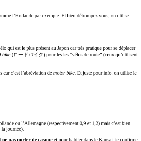
comme l’Hollande par exemple. Et bien détrompez vous, on utilise
lo qui est le plus présent au Japon car très pratique pour se déplacer
d bike
(ロードバイク) pour les les “vélos de route” (ceux qu’utilisent
is car c’est l’abréviation de
motor bike
. Et juste pour info, on utilise le
ollande ou l’Allemagne (respectivement 0,9 et 1,2) mais c’est bien
la journée).
 ne pas porter de casque
et pour habiter dans le Kansai, je confirme