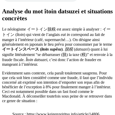
Analyse du mot îtoin datsuzei et situations
concrètes
Le néologisme イートイン脱税 est assez simple à analyser : イー
トイン (
îtoin
) qui vient de l’anglais
eat in
correspond au fait de
manger à l’intérieur (café, supermarché…). On désigne ainsi
généralement en japonais le lieu prévu pour consommer par le terme
イートインスペース (
îtoin supêsu
)
.
脱税
(
datsuzei
) quant à lui
signifie littéralement “se débarrasser (脱) la taxe (税)” et renvoie à la
fraude fiscale.
Îtoin datsuzei
, c’est donc l’action de frauder en
mangeant à l’intérieur.
Evidemment sans contexte, cela paraît totalement saugrenu. Pour
que cela soit bien considéré comme une fraude, il faut que l’individu
concerné ait exprimé son intention d’emporter son repas afin de
bénéficier de l’exception à 8% pour finalement manger à l’intérieur.
Ceci est notamment possible dans un fast food comme le
Macdonald. À déconseiller toutefois sous peine de se retrouver dans
ce genre de situation :
Source : https://www.keigenzeiritsu.info/article/14806