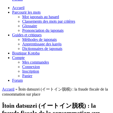
Accueil
Parcourir les mots
Mot japonais au hasard
Classements des mots par critères
Glossaire
Prononciation du japonais
Guides et critiques
Méthodes de japonais
Apprentissage des kanjis
Dictionnaires de japonais
Boutique Kotoba
Compte
Mes commandes
Connexion
Inscription
Panier
Forum
Accueil
»
Îtoin datsuzei (イートイン脱税) : la fraude fiscale de la
consommation sur place
Îtoin datsuzei (イートイン脱税) : la
fraude fiscale de la consommation sur