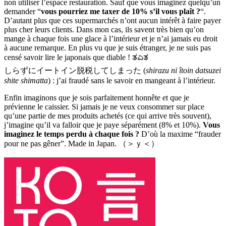
non utiliser l’espace restauration. Sauf que vous imaginez quelqu’un
demander “
vous pourriez me taxer de 10% s’il vous plaît ?
“.
D’autant plus que ces supermarchés n’ont aucun intérêt à faire payer
plus cher leurs clients. Dans mon cas, ils savent très bien qu’on
mange à chaque fois une glace à l’intérieur et je n’ai jamais eu droit
à aucune remarque. En plus vu que je suis étranger, je ne suis pas
censé savoir lire le japonais que diable ! ತಎತ
しらずにイートイン脱税してしまった (
shirazu ni îtoin datsuzei
shite shimatta
) : j’ai fraudé sans le savoir en mangeant à l’intérieur.
Enfin imaginons que je sois parfaitement honnête et que je
prévienne le caissier. Si jamais je ne veux consommer sur place
qu’une partie de mes produits achetés (ce qui arrive très souvent),
j’imagine qu’il va falloir que je paye séparément (8% et 10%).
Vous
imaginez le temps perdu à chaque fois ?
D’où la maxime “frauder
pour ne pas gêner”. Made in Japan. （＞ｙ＜）