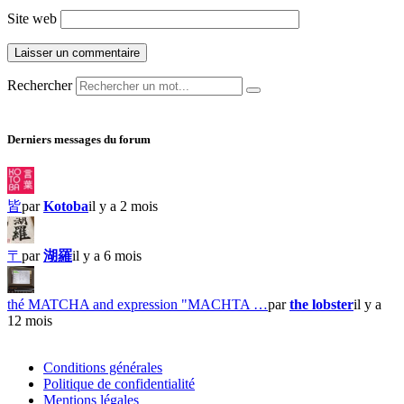
Site web
Rechercher
Derniers messages du forum
皆
par
Kotoba
il y a 2 mois
〒
par
湖羅
il y a 6 mois
thé MATCHA and expression "MACHTA …
par
the lobster
il y a
12 mois
Conditions générales
Politique de confidentialité
Mentions légales