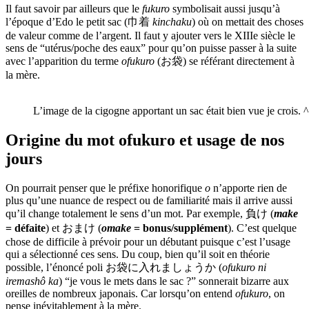
Il faut savoir par ailleurs que le
fukuro
symbolisait aussi jusqu’à
l’époque d’Edo le petit sac (巾着
kinchaku
) où on mettait des choses
de valeur comme de l’argent. Il faut y ajouter vers le XIIIe siècle le
sens de “utérus/poche des eaux” pour qu’on puisse passer à la suite
avec l’apparition du terme
ofukuro
(お袋) se référant directement à
la mère.
L’image de la cigogne apportant un sac était bien vue je crois. 
Origine du mot ofukuro et usage de nos
jours
On pourrait penser que le préfixe honorifique
o
n’apporte rien de
plus qu’une nuance de respect ou de familiarité mais il arrive aussi
qu’il change totalement le sens d’un mot. Par exemple, 負け (
make
= défaite
) et おまけ (
omake
= bonus/supplément
). C’est quelque
chose de difficile à prévoir pour un débutant puisque c’est l’usage
qui a sélectionné ces sens. Du coup, bien qu’il soit en théorie
possible, l’énoncé poli お袋に入れましょうか (
ofukuro ni
iremashô ka
) “je vous le mets dans le sac ?” sonnerait bizarre aux
oreilles de nombreux japonais. Car lorsqu’on entend
ofukuro
, on
pense inévitablement à la mère.