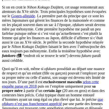
Si on en croit le
Nihon Kokugo Daijiten
, cet usage remonterait aux
alentours du XVe siècle. Trois principales hypothèses sont évoquées
sur le
Gogen-allguide
. La première part du principe que ce sont les
mères Japonaises qui gèrent les finances de la maisonnée et comme
on les plaçait souvent dans un sac à l’époque,
ofukuro
serait devenu
mère par métonymie. Cette première hypothèse me paraît un peu
farfelue puisque même si c’est vrai qu’actuellement c’est plutôt la
femme qui gère les finances au Japon, difficile d’affirmer si c’était
aussi le cas au XVe siècle. Je préfère la seconde hypothèse relayée
par le
Nihon Kokugo Daijiten
faisant le lien avec l’utérus/poche des
eaux toujours pas métonymie. Enfin la troisième hypothèse avec
futokoro
(懐
“endroit où se trouve le sein”) devenu
fukuro
paraît
aussi crédible.
Quoi qu’il en soit, même si
ofukuro
possédait au départ une nuance
de respect et qu’un enfant (fille ou garçon) pouvait l’employer pour
sa propre mère ou celle d’autrui, son usage est devenu très limité de
nos jours. D’une part il est
exclusivement masculin
selon cette
enquête parue en 2018
puis on l’emploie uniquement pour
sa
propre mère
à partir d’un
certain âge
(20 ans en gros) et dans des
contextes bien précis. Celui typique étant un homme entouré
d’hommes ayant un rang égal ou plus élevé que lui. Je précise
que
ofukuro
n’est pas franchement apprécié
par une partie des femmes
Japonaises qui trouvent cette appellation stigmatisante et dépassée.