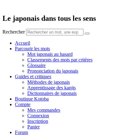
Aller
au
contenu
Le japonais dans tous les sens
Rechercher
Accueil
Parcourir les mots
Mot japonais au hasard
Classements des mots par critères
Glossaire
Prononciation du japonais
Guides et critiques
Méthodes de japonais
Apprentissage des kanjis
Dictionnaires de japonais
Boutique Kotoba
Compte
Mes commandes
Connexion
Inscription
Panier
Forum