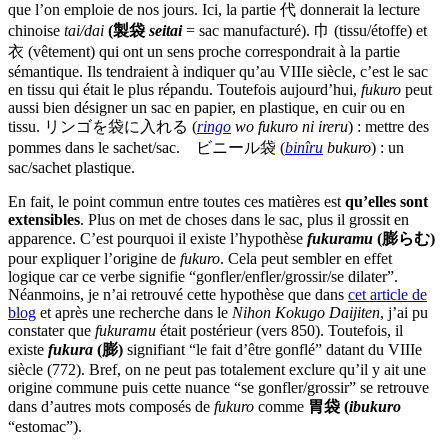
que l’on emploie de nos jours. Ici, la partie 代 donnerait la lecture
chinoise
tai/dai
(製袋
seitai
= sac manufacturé). 巾 (tissu/étoffe) et
衣 (vêtement) qui ont un sens proche correspondrait à la partie
sémantique. Ils tendraient à indiquer qu’au VIIIe siècle, c’est le sac
en tissu qui était le plus répandu. Toutefois aujourd’hui,
fukuro
peut
aussi bien désigner un sac en papier, en plastique, en cuir ou en
tissu. リンゴを袋に入れる (
ringo
wo fukuro ni ireru
) : mettre des
pommes dans le sachet/sac. ビニール袋 (
binîru
bukuro
) : un
sac/sachet plastique.
En fait, le point commun entre toutes ces matières est
qu’elles sont
extensibles
. Plus on met de choses dans le sac, plus il grossit en
apparence. C’est pourquoi il existe l’hypothèse
fukuramu
(膨らむ)
pour expliquer l’origine de
fukuro
. Cela peut sembler en effet
logique car ce verbe signifie “gonfler/enfler/grossir/se dilater”.
Néanmoins, je n’ai retrouvé cette hypothèse que dans
cet article de
blog
et après une recherche dans le
Nihon Kokugo Daijiten
, j’ai pu
constater que
fukuramu
était postérieur (vers 850). Toutefois, il
existe
fukura
(膨)
signifiant “le fait d’être gonflé” datant du VIIIe
siècle (772). Bref, on ne peut pas totalement exclure qu’il y ait une
origine commune puis cette nuance “se gonfler/grossir” se retrouve
dans d’autres mots composés de
fukuro
comme
胃袋 (
ibukuro
“estomac”).