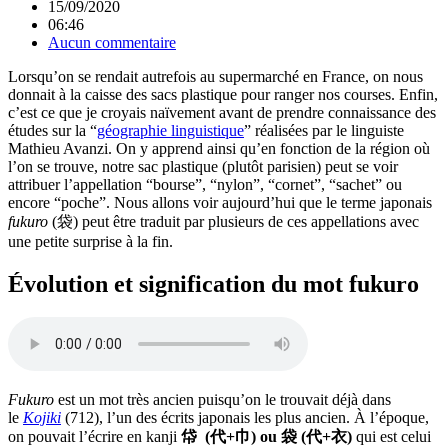
15/09/2020
06:46
Aucun commentaire
Lorsqu’on se rendait autrefois au supermarché en France, on nous
donnait à la caisse des sacs plastique pour ranger nos courses. Enfin,
c’est ce que je croyais naïvement avant de prendre connaissance des
études sur la “
géographie linguistique
” réalisées par le linguiste
Mathieu Avanzi. On y apprend ainsi qu’en fonction de la région où
l’on se trouve, notre sac plastique (plutôt parisien) peut se voir
attribuer l’appellation “bourse”, “nylon”, “cornet”, “sachet” ou
encore “poche”. Nous allons voir aujourd’hui que le terme japonais
fukuro
(袋) peut être traduit par plusieurs de ces appellations avec
une petite surprise à la fin.
Évolution et signification du mot fukuro
Fukuro
est un mot très ancien puisqu’on le trouvait déjà dans
le
Kojiki
(712), l’un des écrits japonais les plus ancien. À l’époque,
on pouvait l’écrire en kanji
帒 (代+巾) ou 袋 (代+衣)
qui est celui