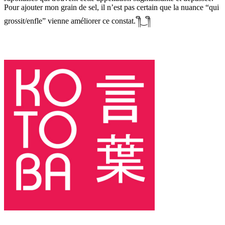
Pour ajouter mon grain de sel, il n’est pas certain que la nuance “qui
grossit/enfle” vienne améliorer ce constat. ༎ຶ‿༎ຶ