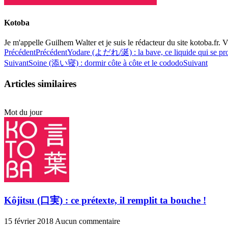
Kotoba
Je m'appelle Guilhem Walter et je suis le rédacteur du site kotoba.fr. Vi
Précédent
Précédent
Yodare (よだれ/涎) : la bave, ce liquide qui se pr
Suivant
Soine (添い寝) : dormir côte à côte et le cododo
Suivant
Articles similaires
Mot du jour
Kôjitsu (口実) : ce prétexte, il remplit ta bouche !
15 février 2018
Aucun commentaire