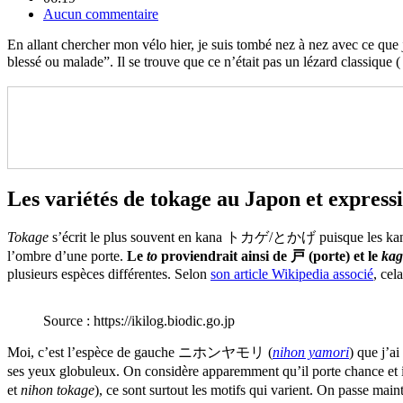
Aucun commentaire
En allant chercher mon vélo hier, je suis tombé nez à nez avec ce que je 
blessé ou malade”. Il se trouve que ce n’était pas un lézard classi
Les variétés de tokage au Japon et express
Tokage
s’écrit le plus souvent en kana トカゲ/とかげ puisque les kanjis
l’ombre d’une porte.
Le
to
proviendrait ainsi de 戸 (porte) et le
kag
plusieurs espèces différentes. Selon
son article Wikipedia associé
, cel
Source : https://ikilog.biodic.go.jp
Moi, c’est l’espèce de gauche ニホンヤモリ (
nihon yamori
) que j’ai
ses yeux globuleux. On considère apparemment qu’il porte chance et il
et
nihon tokage
), ce sont surtout les motifs qui varient. On passe mai