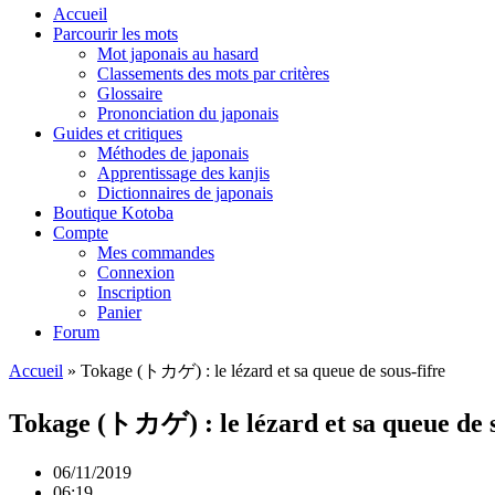
Accueil
Parcourir les mots
Mot japonais au hasard
Classements des mots par critères
Glossaire
Prononciation du japonais
Guides et critiques
Méthodes de japonais
Apprentissage des kanjis
Dictionnaires de japonais
Boutique Kotoba
Compte
Mes commandes
Connexion
Inscription
Panier
Forum
Accueil
»
Tokage (トカゲ) : le lézard et sa queue de sous-fifre
Tokage (トカゲ) : le lézard et sa queue de s
06/11/2019
06:19