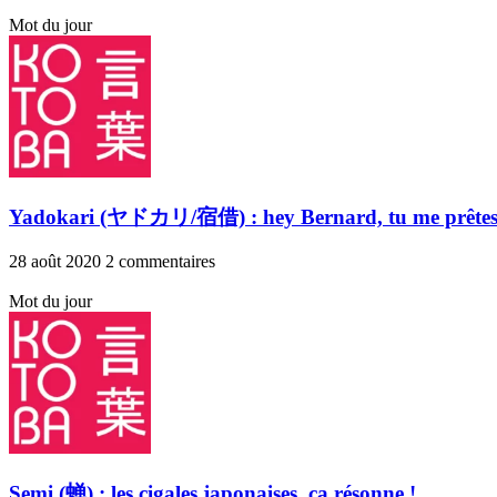
Mot du jour
Yadokari (ヤドカリ/宿借) : hey Bernard, tu me prêtes 
28 août 2020
2 commentaires
Mot du jour
Semi (蝉) : les cigales japonaises, ça résonne !