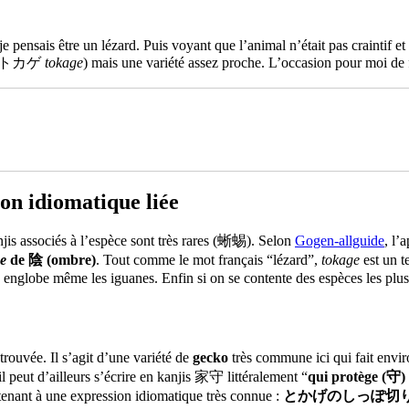
pensais être un lézard. Puis voyant que l’animal n’était pas craintif et se
que (トカゲ
tokage
) mais une variété assez proche. L’occasion pour moi de 
ion idiomatique liée
 associés à l’espèce sont très rares (蜥蜴). Selon
Gogen-allguide
, l’
e
de 陰 (ombre)
. Tout comme le mot français “lézard”,
tokage
est un t
a englobe même les iguanes. Enfin si on se contente des espèces les plu
 trouvée. Il s’agit d’une variété de
gecko
très commune ici qui fait envir
 peut d’ailleurs s’écrire en kanjis 家守 littéralement “
qui protège (守)
ntenant à une expression idiomatique très connue :
とかげのしっぽ切り