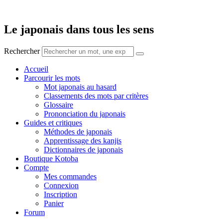
Aller
au
contenu
Le japonais dans tous les sens
Rechercher
Accueil
Parcourir les mots
Mot japonais au hasard
Classements des mots par critères
Glossaire
Prononciation du japonais
Guides et critiques
Méthodes de japonais
Apprentissage des kanjis
Dictionnaires de japonais
Boutique Kotoba
Compte
Mes commandes
Connexion
Inscription
Panier
Forum