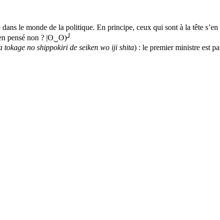
ans le monde de la politique. En principe, ceux qui sont à la tête s’en t
Bien pensé non ? |ʘ‿ʘ)╯
a tokage no shippokiri de seiken wo iji shita
) : le premier ministre est p