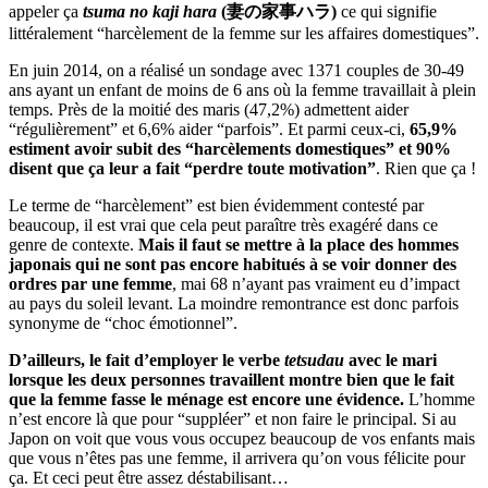
appeler ça
tsuma no kaji hara
(妻の家事ハラ)
ce qui signifie
littéralement “harcèlement de la femme sur les affaires domestiques”.
En juin 2014, on a réalisé un sondage avec 1371 couples de 30-49
ans ayant un enfant de moins de 6 ans où la femme travaillait à plein
temps. Près de la moitié des maris (47,2%) admettent aider
“régulièrement” et 6,6% aider “parfois”. Et parmi ceux-ci,
65,9%
estiment avoir subit des “harcèlements domestiques” et 90%
disent que ça leur a fait “perdre toute motivation”
. Rien que ça !
Le terme de “harcèlement” est bien évidemment contesté par
beaucoup, il est vrai que cela peut paraître très exagéré dans ce
genre de contexte.
Mais il faut se mettre à la place des hommes
japonais qui ne sont pas encore habitués à se voir donner des
ordres par une femme
, mai 68 n’ayant pas vraiment eu d’impact
au pays du soleil levant. La moindre remontrance est donc parfois
synonyme de “choc émotionnel”.
D’ailleurs, le fait d’employer le verbe
tetsudau
avec le mari
lorsque les deux personnes travaillent montre bien que le fait
que la femme fasse le ménage est encore une évidence.
L’homme
n’est encore là que pour “suppléer” et non faire le principal. Si au
Japon on voit que vous vous occupez beaucoup de vos enfants mais
que vous n’êtes pas une femme, il arrivera qu’on vous félicite pour
ça. Et ceci peut être assez déstabilisant…