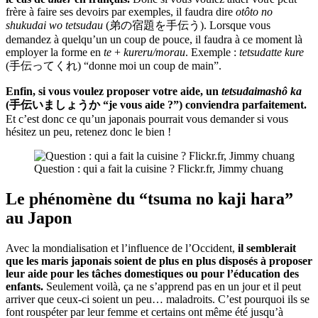
frère à faire ses devoirs par exemples, il faudra dire
otôto no
shukudai wo tetsudau
(弟の宿題を手伝う). Lorsque vous
demandez à quelqu’un un coup de pouce, il faudra à ce moment là
employer la forme en
te
+
kureru/morau
. Exemple :
tetsudatte kure
(手伝ってくれ) “donne moi un coup de main”.
Enfin, si vous voulez proposer votre aide, un
tetsudaimashô ka
(手伝いましょうか “je vous aide ?”) conviendra parfaitement.
Et c’est donc ce qu’un japonais pourrait vous demander si vous
hésitez un peu, retenez donc le bien !
Question : qui a fait la cuisine ? Flickr.fr, Jimmy chuang
Le phénomène du “tsuma no kaji hara”
au Japon
Avec la mondialisation et l’influence de l’Occident,
il semblerait
que les maris japonais soient de plus en plus disposés à proposer
leur aide pour les tâches domestiques ou pour l’éducation des
enfants.
Seulement voilà, ça ne s’apprend pas en un jour et il peut
arriver que ceux-ci soient un peu… maladroits. C’est pourquoi ils se
font rouspéter par leur femme et certains ont même été jusqu’à