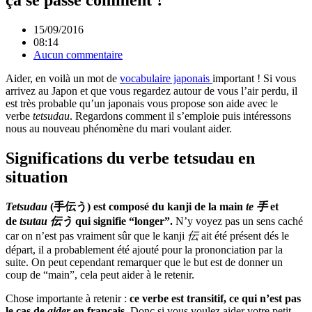
15/09/2016
08:14
Aucun commentaire
Aider, en voilà un mot de
vocabulaire japonais
important ! Si vous
arrivez au Japon et que vous regardez autour de vous l’air perdu, il
est très probable qu’un japonais vous propose son aide avec le
verbe
tetsudau
. Regardons comment il s’emploie puis intéressons
nous au nouveau phénomène du mari voulant aider.
Significations du verbe tetsudau en
situation
Tetsudau
(手伝う) est composé du kanji de la main
te
手
et
de
tsutau
伝う
qui signifie “longer”.
N’y voyez pas un sens caché
car on n’est pas vraiment sûr que le kanji
伝
ait été présent dés le
départ, il a probablement été ajouté pour la prononciation par la
suite. On peut cependant remarquer que le but est de donner un
coup de “main”, cela peut aider à le retenir.
Chose importante à retenir :
ce verbe est transitif, ce qui n’est pas
le cas de
aider
en français.
Donc si vous voulez aider votre petit