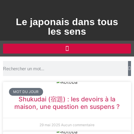
Le japonais dans tous
les sens
MOT DU JOUR
Shukudai (宿題) : les devoirs à la
maison, une question en suspens ?
29 mai 2025
Aucun commentaire