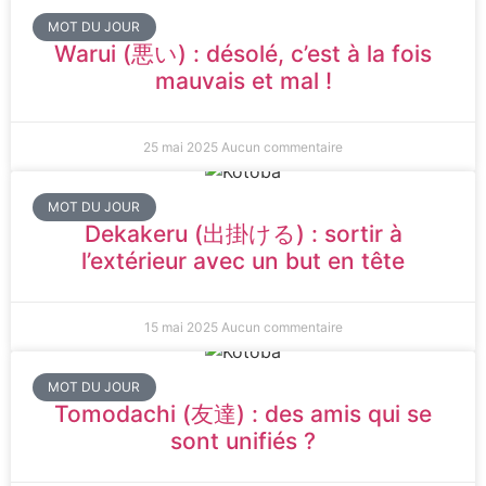
MOT DU JOUR
Warui (悪い) : désolé, c’est à la fois
mauvais et mal !
25 mai 2025
Aucun commentaire
MOT DU JOUR
Dekakeru (出掛ける) : sortir à
l’extérieur avec un but en tête
15 mai 2025
Aucun commentaire
MOT DU JOUR
Tomodachi (友達) : des amis qui se
sont unifiés ?