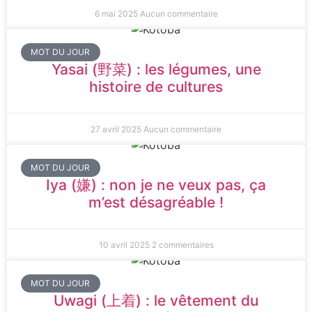
6 mai 2025
Aucun commentaire
MOT DU JOUR
Yasai (野菜) : les légumes, une
histoire de cultures
27 avril 2025
Aucun commentaire
MOT DU JOUR
Iya (嫌) : non je ne veux pas, ça
m’est désagréable !
10 avril 2025
2 commentaires
MOT DU JOUR
Uwagi (上着) : le vêtement du