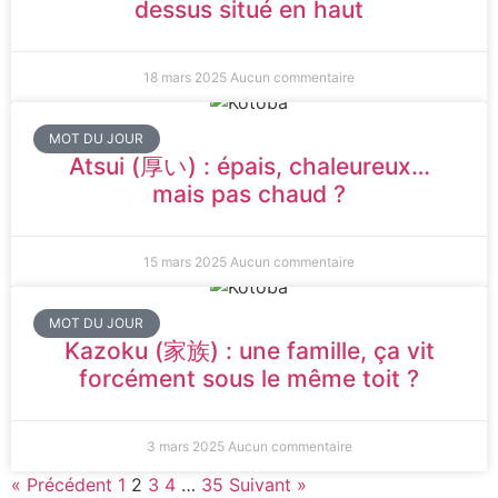
dessus situé en haut
18 mars 2025
Aucun commentaire
MOT DU JOUR
Atsui (厚い) : épais, chaleureux…
mais pas chaud ?
15 mars 2025
Aucun commentaire
MOT DU JOUR
Kazoku (家族) : une famille, ça vit
forcément sous le même toit ?
3 mars 2025
Aucun commentaire
« Précédent
1
2
3
4
…
35
Suivant »