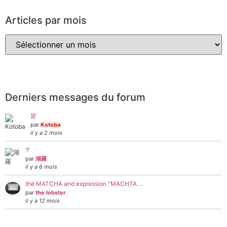
Articles par mois
Derniers messages du forum
皆
par
Kotoba
il y a 2 mois
〒
par
湖羅
il y a 6 mois
thé MATCHA and expression "MACHTA …
par
the lobster
il y a 12 mois