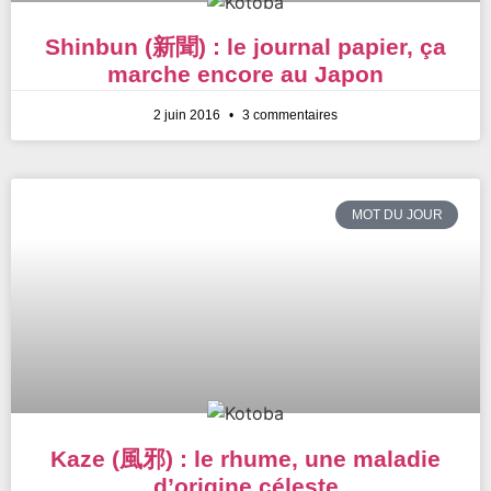
Shinbun (新聞) : le journal papier, ça
marche encore au Japon
2 juin 2016
3 commentaires
MOT DU JOUR
Kaze (風邪) : le rhume, une maladie
d’origine céleste