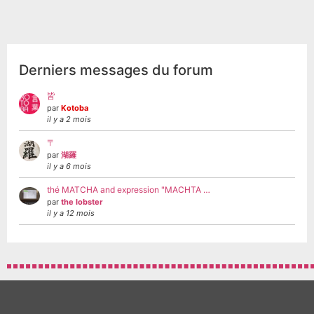
Derniers messages du forum
皆
par
Kotoba
il y a 2 mois
〒
par
湖羅
il y a 6 mois
thé MATCHA and expression "MACHTA …
par
the lobster
il y a 12 mois