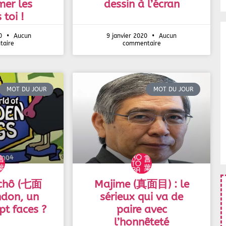
er les
dessin à l’écran
 toi !
20
Aucun
9 janvier 2020
Aucun
aire
commentaire
MOT DU JOUR
MOT DU JOUR
nchô (七面
Majime (真面目) : le
ndon, un
sérieux qui va de
pt faces ?
paire avec
l’honnêteté