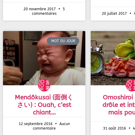
20 novembre 2017
5
commentaires
20 juillet 2017
4
MOT DU JOUR
Mendôkusai (面倒く
Omoshiroi
さい) : Ouah, c’est
drôle et in
chiant…
mais pou
12 septembre 2016
Aucun
commentaire
31 août 2016
4