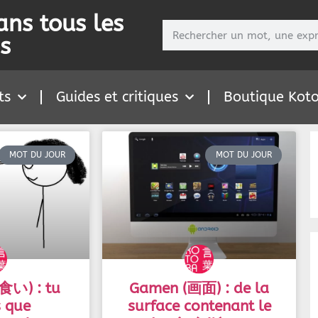
ans tous les
s
ts
Guides et critiques
Boutique Kot
MOT DU JOUR
MOT DU JOUR
食い) : tu
Gamen (画面) : de la
s que
surface contenant le