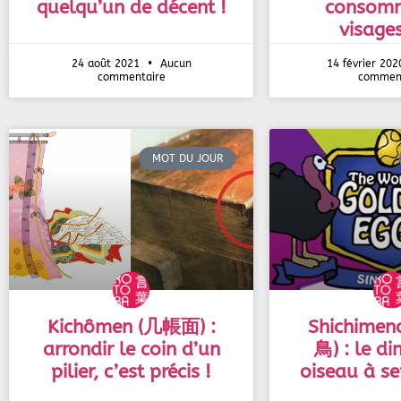
quelqu’un de décent !
consomm
visages
24 août 2021
Aucun
14 février 20
commentaire
comment
MOT DU JOUR
Kichômen (几帳面) :
Shichime
arrondir le coin d’un
鳥) : le di
pilier, c’est précis !
oiseau à se