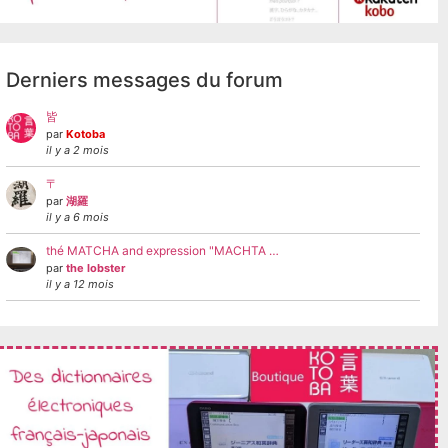
Derniers messages du forum
皆
par
Kotoba
il y a 2 mois
〒
par
湖羅
il y a 6 mois
thé MATCHA and expression "MACHTA …
par
the lobster
il y a 12 mois