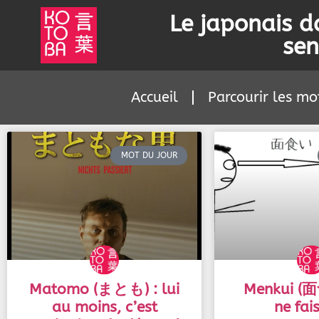
Le japonais d
sen
Accueil
Parcourir les mo
MOT DU JOUR
Matomo (まとも) : lui
Menkui (面
au moins, c’est
ne fai