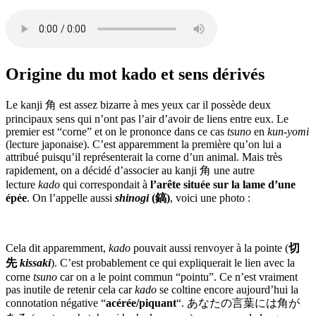
Origine du mot kado et sens dérivés
Le kanji 角 est assez bizarre à mes yeux car il possède deux
principaux sens qui n’ont pas l’air d’avoir de liens entre eux. Le
premier est “corne” et on le prononce dans ce cas
tsuno
en
kun-yomi
(lecture japonaise). C’est apparemment la première qu’on lui a
attribué puisqu’il représenterait la corne d’un animal. Mais très
rapidement, on a décidé d’associer au kanji 角 une autre
lecture
kado
qui correspondait à
l’arête située sur la lame d’une
épée
. On l’appelle aussi
shinogi
(鎬)
, voici une photo :
Cela dit apparemment,
kado
pouvait aussi renvoyer à la pointe (
切
先
kissaki
). C’est probablement ce qui expliquerait le lien avec la
corne
tsuno
car on a le point commun “pointu”. Ce n’est vraiment
pas inutile de retenir cela car
kado
se coltine encore aujourd’hui la
connotation négative “
acérée/piquant
“. あなたの言葉には角が