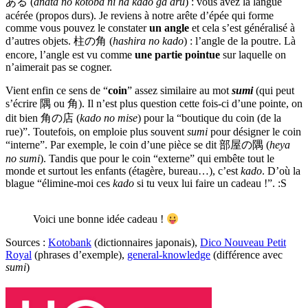
ある (
anata no kotoba ni ha kado ga aru
) : vous avez la langue
acérée (propos durs). Je reviens à notre arête d’épée qui forme
comme vous pouvez le constater
un angle
et cela s’est généralisé à
d’autres objets. 柱の角 (
hashira
no kado
) : l’angle de la poutre. Là
encore, l’angle est vu comme
une partie pointue
sur laquelle on
n’aimerait pas se cogner.
Vient enfin ce sens de “
coin
” assez similaire au mot
sumi
(qui peut
s’écrire 隅 ou 角). Il n’est plus question cette fois-ci d’une pointe, on
dit bien 角の店 (
kado no mise
) pour la “boutique du coin (de la
rue)”. Toutefois, on emploie plus souvent
sumi
pour désigner le coin
“interne”. Par exemple, le coin d’une pièce se dit 部屋の隅 (
heya
no sumi
). Tandis que pour le coin “externe” qui embête tout le
monde et surtout les enfants (étagère, bureau…), c’est
kado
. D’où la
blague “élimine-moi ces
kado
si tu veux lui faire un cadeau !”. :S
Voici une bonne idée cadeau !
Sources :
Kotobank
(dictionnaires japonais),
Dico Nouveau Petit
Royal
(phrases d’exemple),
general-knowledge
(différence avec
sumi
)