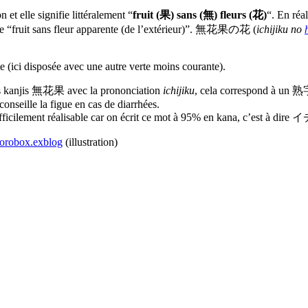
t elle signifie littéralement “
fruit (果) sans (無) fleurs (花)
“. En réal
omme “fruit sans fleur apparente (de l’extérieur)”. 無花果の花 (
ichijiku no
e (ici disposée avec une autre verte moins courante).
e les kanjis 無花果 avec la prononciation
ichijiku
, cela correspond à un 
conseille la figue en cas de diarrhées.
çon difficilement réalisable car on écrit ce mot à 95% en kana, c’e
rorobox.exblog
(illustration)