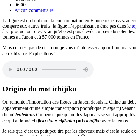
06:00
Aucun commentaire
La figue est un fruit dont la consommation en France reste assez anecd
compare aux autres fruits, la figue n’apparaissant même pas dans le
to
à sa production, c’est vrai qu’elle est plus élevée au pays du soleil l
tonnes au Japon et à 57 000 tonnes en France.
Mais ce n’est pas de cela dont je vais m’intéresser aujourd’hui mais 
assez bizarre. Explications !
Origine du mot ichijiku
On remonte l’importation des figues au Japon depuis la Chine au débu
apparemment d’une simple transcription phonétique (“
ienjei”
) venant
donné
ienjeikuo
.
On pense que quand les Japonais se sont approprié
ce qui a donné
ei+jitsu+ka = eijitsuka
puis
ichijiku
avec le temps.
Je sais que c’est un petit peu tiré par les cheveux mais c’est la seule 