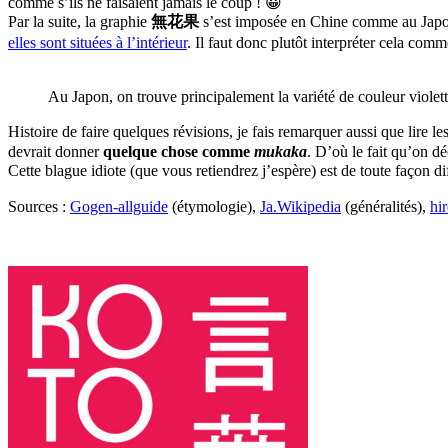
comme s’ils ne faisaient jamais le coup ! 😀
Par la suite, la graphie
無花果
s’est imposée en Chine comme au Japon e
elles sont situées à l’intérieur
. Il faut donc plutôt interpréter cela c
Au Japon, on trouve principalement la variété de couleur violett
Histoire de faire quelques révisions, je fais remarquer aussi que lir
devrait donner
quelque chose comme
mukaka
. D’où le fait qu’on dé
Cette blague idiote (que vous retiendrez j’espère) est de toute fa
Sources :
Gogen-allguide
(étymologie),
Ja.Wikipedia
(généralités),
hi