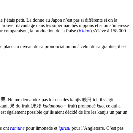
’étais petit. La donne au Japon n’est pas si différente si on la
 trouver davantage dans les supermarchés nippons et si on s’intéresse
r comparaison, la production de la fraise (
ichigo
) s’élève à 158 000
place au niveau de sa prononciation ou à celui de sa graphie, il est
果.
Ne me demandez pas le sens des kanjis 映日 ici, il s’agit
le kanji 果 du fruit (果物
kudamono
= fruit) prononcé
kuo
, ce qui a
 est également possible qu’ils aient décidé de lire les kanjis un par un,
is ont
ramune
pour limonade et
igirisu
pour l’Angleterre. C’est pas