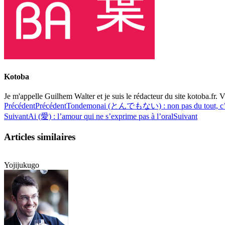
Kotoba
Je m'appelle Guilhem Walter et je suis le rédacteur du site kotoba.fr. Vi
Précédent
Précédent
Tondemonai (とんでもない) : non pas du tout, c’es
Suivant
Ai (愛) : l’amour qui ne s’exprime pas à l’oral
Suivant
Articles similaires
Yojijukugo