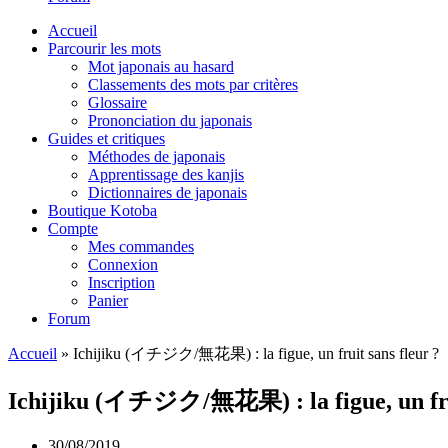
Accueil
Parcourir les mots
Mot japonais au hasard
Classements des mots par critères
Glossaire
Prononciation du japonais
Guides et critiques
Méthodes de japonais
Apprentissage des kanjis
Dictionnaires de japonais
Boutique Kotoba
Compte
Mes commandes
Connexion
Inscription
Panier
Forum
Accueil
»
Ichijiku (イチジク/無花果) : la figue, un fruit sans fleur ?
Ichijiku (イチジク/無花果) : la figue, un frui
30/08/2019