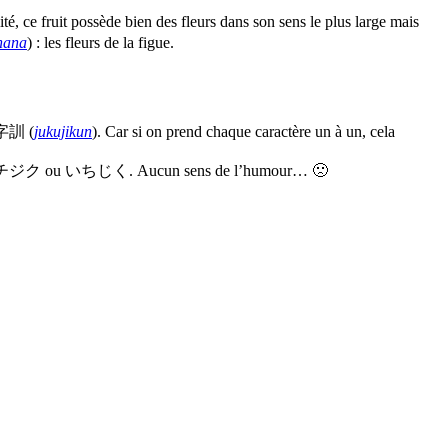
ité, ce fruit possède bien des fleurs dans son sens le plus large mais
hana
) : les fleurs de la figue.
熟字訓 (
jukujikun
). Car si on prend chaque caractère un à un, cela
st à dire イチジク ou いちじく. Aucun sens de l’humour… 🙁