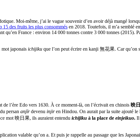
otique. Moi-même, j’ai le vague souvenir d’en avoir déjà mangé lorsque j
p 15 des fruits les plus consommés
en 2018. Toutefois, il m’a semblé en
evant qu’en France : environ 14 000 tonnes contre 3 000 tonnes (2015). Pa
au mot japonais
ichijiku
que l’on peut écrire en kanji 無花果. Car qu’on se 
t de l’ère Edo vers 1630. À ce moment-là, on l’écrivait en chinois
映日
 du persan
anjīr
devenu
injir
en Hindou. On aurait par la suite ajouté 
s ce mot 映日果, ils auraient entendu
ichijiku
à la place de
einjeikuo
.
Il
explication valable qu’on a. Et puis je rappelle au passage que les Japona