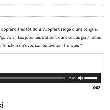
 apprend très tôt dans l’apprentissage d’une langue.
ça va ?”. Les japonais utilisent dans ce cas
genki
dans
fonction qu’avec son équivalent français ?
Utilisez
00:00
les
flèches
0:02
haut/bas
pour
augmenter
ki
ou