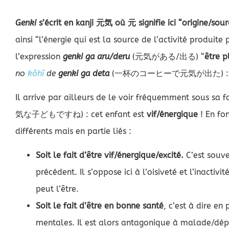
Genki
s’écrit en kanji 元気 où 元 signifie ici “origine/sour
ainsi “l’énergie qui est la source de l’activité produite 
l’expression
genki ga aru/deru
(元気がある/出る) “
être p
no
kôhî
de
genki ga deta
(一杯のコーヒーで元気が出た) : une 
Il arrive par ailleurs de le voir fréquemment sous sa 
気な子どもですね) : cet enfant est
vif/énergique
! En fon
différents mais en partie liés :
Soit le fait d’être vif/énergique/excité.
C’est souv
précédent. Il s’oppose ici à l’oisiveté et l’inacti
peut l’être.
Soit le fait d’être en bonne santé
, c’est à dire en
mentales. Il est alors antagonique à malade/dépres