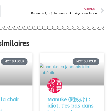
SUIVANT
Banana (バナナ) : la banane et le régime au Japon
similaires
MOT DU JOUR
MOT DU JOUR
 la chair
Manuke (間抜け) :
idiot, t’es pas dans