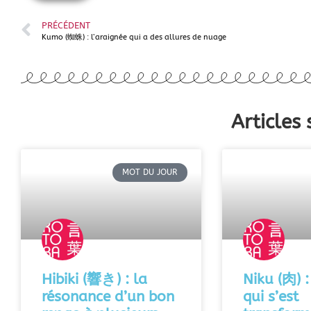
PRÉCÉDENT
Kumo (蜘蛛) : l’araignée qui a des allures de nuage
Articles 
MOT DU JOUR
Hibiki (響き) : la
Niku (肉) :
résonance d’un bon
qui s’est