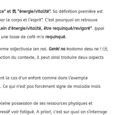
diminuer
le
ce” et 気 “énergie/vitalité”.
Sa définition première est
volume.
par le corps et l’esprit”. C’est pourquoi on retrouve
lein d’énergie/vitalité, être requinqué/revigoré”
.
Ippai
tasse de café m’a
requinqué
.
forme adjectivale (en
na
).
Genki na
kodomo desu ne !
(元
ction du contexte, il peut ainsi traduire deux aspects
ent le cas d’un enfant comme dans l’exemple
vité. Ce qui n’est pas forcément signe de maladie mais
 pleine possession de ses ressources physiques et
sif voir fatigué. A priori, c’est sur quoi on s’interroge