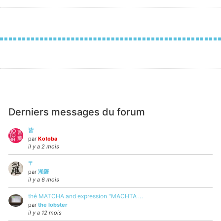
Derniers messages du forum
皆
par
Kotoba
il y a 2 mois
〒
par
湖羅
il y a 6 mois
thé MATCHA and expression "MACHTA …
par
the lobster
il y a 12 mois