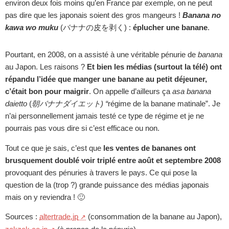
environ deux fois moins qu’en France par exemple, on ne peut
pas dire que les japonais soient des gros mangeurs !
Banana no
kawa wo muku
(バナナの皮を剥く) :
éplucher une banane
.
Pourtant, en 2008, on a assisté à une véritable pénurie de
banana
au Japon. Les raisons ?
Et bien les médias (surtout la télé) ont
répandu l’idée que manger une banane au petit déjeuner,
c’était bon pour maigrir
. On appelle d’ailleurs ça
asa banana
daietto
(
朝バナナダイエット) “
régime de la banane matinale”. Je
n’ai personnellement jamais testé ce type de régime et je ne
pourrais pas vous dire si c’est efficace ou non.
Tout ce que je sais, c’est que
les ventes de bananes ont
brusquement doublé voir triplé entre août et septembre 2008
provoquant des pénuries à travers le pays. Ce qui pose la
question de la (trop ?) grande puissance des médias japonais
mais on y reviendra ! 🙂
Sources :
altertrade.jp
(consommation de la banane au Japon),