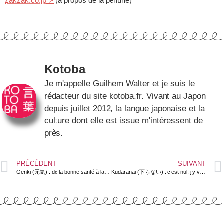
zakzak.co.jp
(à propos de la pénurie)
Kotoba
Je m'appelle Guilhem Walter et je suis le
rédacteur du site kotoba.fr. Vivant au Japon
depuis juillet 2012, la langue japonaise et la
culture dont elle est issue m'intéressent de
près.
PRÉCÉDENT
SUIVANT
Genki (元気) : de la bonne santé à la vitalité
Kudaranai (下らない) : c’est nul, j’y vois aucun sens mais…