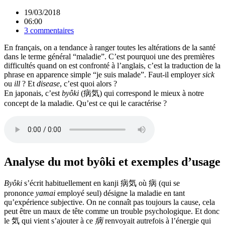
19/03/2018
06:00
3 commentaires
En français, on a tendance à ranger toutes les altérations de la santé
dans le terme général “maladie”. C’est pourquoi une des premières
difficultés quand on est confronté à l’anglais, c’est la traduction de la
phrase en apparence simple “je suis malade”. Faut-il employer
sick
ou
ill
? Et
disease
, c’est quoi alors ?
En japonais, c’est
byôki
(病気) qui correspond le mieux à notre
concept de la maladie. Qu’est ce qui le caractérise ?
Analyse du mot byôki et exemples d’usage
Byôki
s’écrit habituellement en kanji 病気 où 病 (qui se
prononce
yamai
employé seul) désigne la maladie en tant
qu’expérience subjective. On ne connaît pas toujours la cause, cela
peut être un maux de tête comme un trouble psychologique. Et donc
le 気 qui vient s’ajouter à ce
病
renvoyait autrefois à l’énergie qui