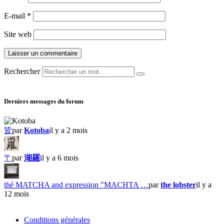
E-mail
*
Site web
Rechercher
Derniers messages du forum
皆
par
Kotoba
il y a 2 mois
〒
par
湖羅
il y a 6 mois
thé MATCHA and expression "MACHTA …
par
the lobster
il y a
12 mois
Conditions générales