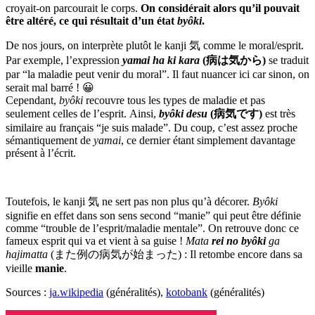
croyait-on parcourait le corps.
On considérait alors qu’il pouvait
être altéré, ce qui résultait d’un état
byôki
.
De nos jours, on interprète plutôt le kanji 気 comme le moral/esprit.
Par exemple, l’expression
yamai ha ki kara
(病は気から)
se traduit
par “la maladie peut venir du moral”. Il faut nuancer ici car sinon, on
serait mal barré ! 😀
Cependant,
byôki
recouvre tous les types de maladie et pas
seulement celles de l’esprit. Ainsi,
byôki desu
(病気です)
est très
similaire au français “je suis malade”. Du coup, c’est assez proche
sémantiquement de
yamai
, ce dernier étant simplement davantage
présent à l’écrit.
Toutefois, le kanji 気 ne sert pas non plus qu’à décorer.
Byôki
signifie en effet dans son sens second “manie” qui peut être définie
comme “trouble de l’esprit/maladie mentale”. On retrouve donc ce
fameux esprit qui va et vient à sa guise !
Mata
rei no byôki
ga
hajimatta
(また例の病気が始まった) : Il retombe encore dans sa
vieille
manie
.
Sources :
ja.wikipedia
(généralités),
kotobank
(généralités)