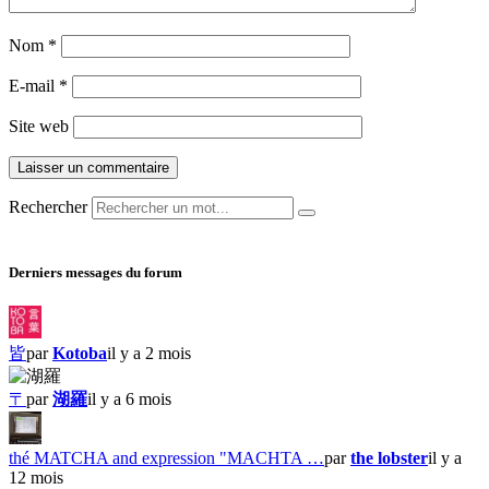
Nom
*
E-mail
*
Site web
Rechercher
Derniers messages du forum
皆
par
Kotoba
il y a 2 mois
〒
par
湖羅
il y a 6 mois
thé MATCHA and expression "MACHTA …
par
the lobster
il y a
12 mois