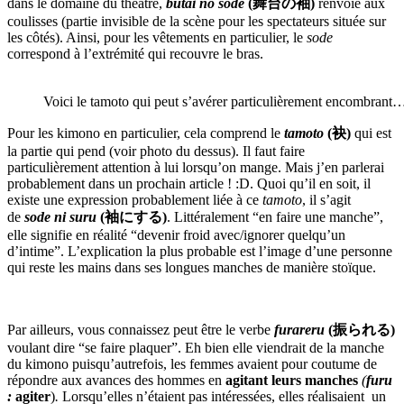
dans le domaine du théâtre,
butai no sode
(舞台の袖)
renvoie aux
coulisses (partie invisible de la scène pour les spectateurs située sur
les côtés). Ainsi, pour les vêtements en particulier, le
sode
correspond à l’extrémité qui recouvre le bras.
Voici le tamoto qui peut s’avérer particulièrement encombrant
Pour les kimono en particulier, cela comprend le
tamoto
(袂)
qui est
la partie qui pend (voir photo du dessus). Il faut faire
particulièrement attention à lui lorsqu’on mange. Mais j’en parlerai
probablement dans un prochain article ! :D. Quoi qu’il en soit, il
existe une expression probablement liée à ce
tamoto
, il s’agit
de
sode ni suru
(袖にする)
. Littéralement “en faire une manche”,
elle signifie en réalité “devenir froid avec/ignorer quelqu’un
d’intime”. L’explication la plus probable est l’image d’une personne
qui reste les mains dans ses longues manches de manière stoïque.
Par ailleurs, vous connaissez peut être le verbe
furareru
(振られる)
voulant dire “se faire plaquer”. Eh bien elle viendrait de la manche
du kimono puisqu’autrefois, les femmes avaient pour coutume de
répondre aux avances des hommes en
agitant leurs manches
(
furu
:
agiter
)
.
Lorsqu’elles n’étaient pas intéressées, elles réalisaient un