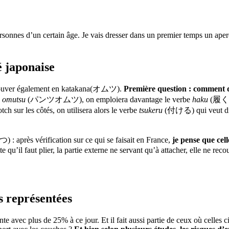
ersonnes d’un certain âge. Je vais dresser dans un premier temps un ape
é japonaise
trouver également en katakana(オムツ).
Première question : comment d
u omutsu
(パンツオムツ), on emploiera davantage le verbe
haku
(履く) q
 sur les côtés, on utilisera alors le verbe
tsukeru
(付ける) qui veut dir
 après vérification sur ce qui se faisait en France,
je pense que cell
e qu’il faut plier, la partie externe ne servant qu’à attacher, elle ne 
s représentées
te avec plus de 25% à ce jour. Et il fait aussi partie de ceux où celles 