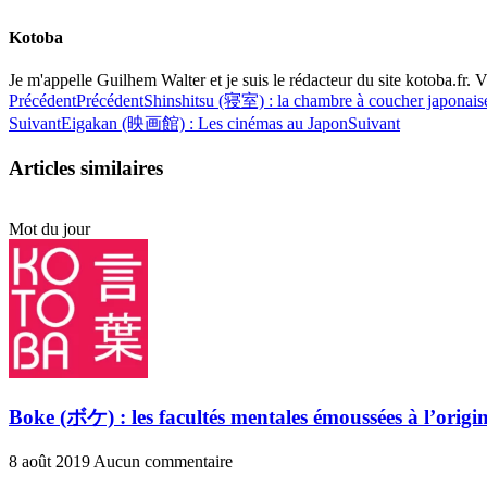
Kotoba
Je m'appelle Guilhem Walter et je suis le rédacteur du site kotoba.fr. Vi
Précédent
Précédent
Shinshitsu (寝室) : la chambre à coucher japonais
Suivant
Eigakan (映画館) : Les cinémas au Japon
Suivant
Articles similaires
Mot du jour
Boke (ボケ) : les facultés mentales émoussées à l’origin
8 août 2019
Aucun commentaire