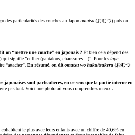
rçu des particularités des couches au Japon
omutsu
(おむつ) puis on
it-on “mettre une couche” en japonais ?
Et bien cela dépend des
ui signifie “enfiler (pantalons, chaussures…)”. Pour les
tape
e “attacher”.
En résumé, on dit
omutsu wo haku/tsukeru
(おむつ
es japonaises sont particulières, en ce sens que la partie interne en
recouvre pas tout. Voici une photo où vous comprendrez mieux :
ci cohabitent le plus avec leurs enfants avec un chiffre de 40,6% en