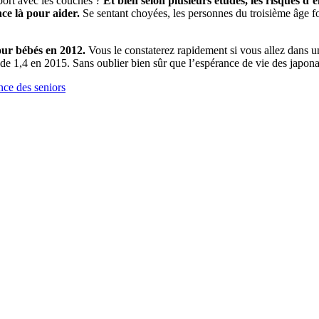
ort avec les couches ?
Et bien selon plusieurs études, les risques d’
nce là pour aider.
Se sentant choyées, les personnes du troisième âge fo
pour bébés en 2012.
Vous le constaterez rapidement si vous allez dans un
nt de 1,4 en 2015. Sans oublier bien sûr que l’espérance de vie des japon
nce des seniors