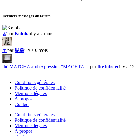
Derniers messages du forum
皆
par
Kotoba
il y a 2 mois
〒
par
湖羅
il y a 6 mois
thé MATCHA and expression "MACHTA …
par
the lobster
il y a 12
Conditions générales
Politique de confidentialité
Mentions légales
À propos
Contact
Conditions générales
Politique de confidentialité
Mentions légales
À propos