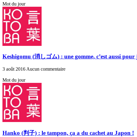
Mot du jour
Keshigomu (消しゴム) : une gomme, c’est aussi pour j
3 août 2016
Aucun commentaire
Mot du jour
Hanko (判子) : le tampon, ça a du cachet au Japon !