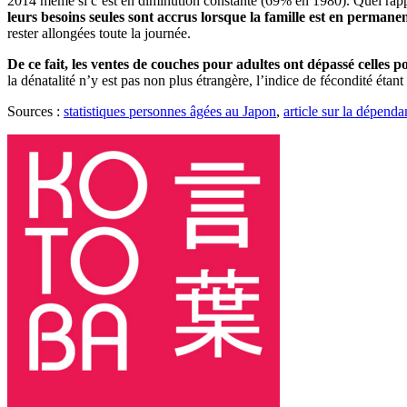
2014 même si c’est en diminution constante (69% en 1980). Quel rapp
leurs besoins seules sont accrus lorsque la famille est en permane
rester allongées toute la journée.
De ce fait, les ventes de couches pour adultes ont dépassé celles 
la dénatalité n’y est pas non plus étrangère, l’indice de fécondité éta
Sources :
statistiques personnes âgées au Japon
,
article sur la dépenda