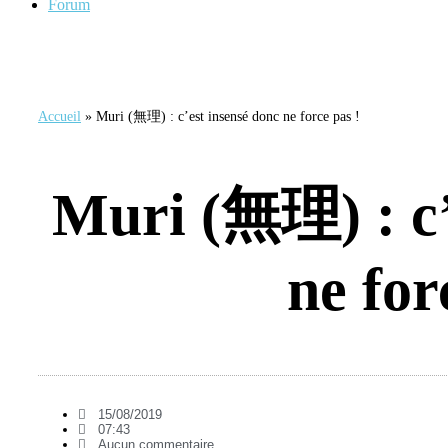
Forum
Accueil
»
Muri (無理) : c’est insensé donc ne force pas !
Muri (無理) : c’
ne for
15/08/2019
07:43
Aucun commentaire