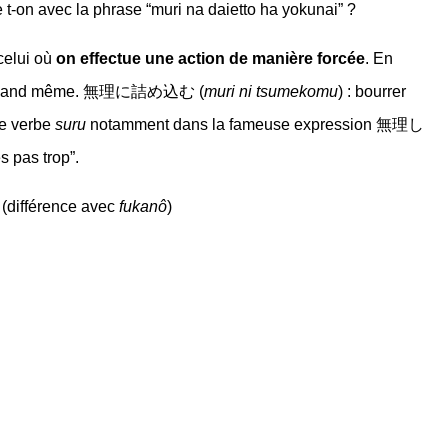
e t-on avec la phrase “muri na daietto ha yokunai” ?
 celui où
on effectue une action de manière forcée
. En
 fait quand même. 無理に詰め込む (
muri ni tsumekomu
) : bourrer
le verbe
suru
notamment dans la fameuse expression 無理し
s pas trop”.
(différence avec
fukanô
)