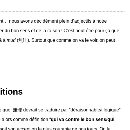
ant… nous avons décidément plein d’adjectifs à notre
r du bon sens et de la raison ! C’est peut-être pour ça que
là à
muri
(無理). Surtout que comme on va le voir, on peut
itions
gique, 無理 devrait se traduire par “déraisonnable/illogique”.
 alors comme définition “
qui va contre le bon sens/qui
soit son acception la plus courante de nos jours. On la