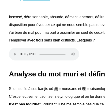
Insensé, déraisonnable, absurde, dément, aberrant, délir
disposition pour évoquer ce qui ne nous semble pas releve
j’ai bien du mal pour ma part à assimiler un seul de ceux-
l’employer avec trois sens bien distincts. Lesquels ?
Analyse du mot muri et défin
Si on se fie à ses kanjis où 無 = non/sans et 理 = raison/lo
C’est effectivement son sens étymologique et on lui donne
n’est pas logique
“. Pourtant, il ne me semble pas que ce 