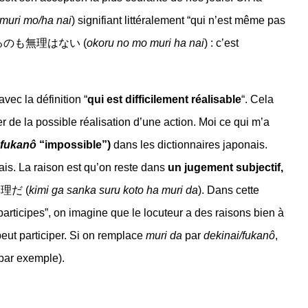
muri mo/ha nai
) signifiant littéralement “qui n’est même pas
nt”. 怒るのも無理はない (
okoru no mo muri ha nai
) : c’est
vec la définition “
qui est difficilement réalisable
“. Cela
r de la possible réalisation d’une action. Moi ce qui m’a
fukanô
“impossible”)
dans les dictionnaires japonais.
ais. La raison est qu’on reste dans
un jugement subjectif,
理だ (
kimi ga sanka suru koto ha muri da
). Dans cette
participes”, on imagine que le locuteur a des raisons bien à
eut participer. Si on remplace
muri da
par
dekinai/fukanô
,
 par exemple).