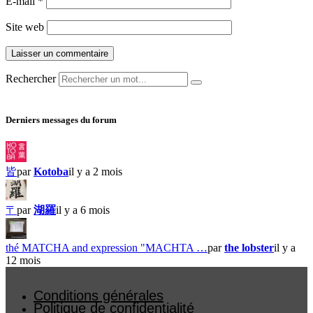
E-mail
*
Site web
Rechercher
Derniers messages du forum
皆
par
Kotoba
il y a 2 mois
〒
par
湖羅
il y a 6 mois
thé MATCHA and expression "MACHTA …
par
the lobster
il y a
12 mois
Conditions générales
Politique de confidentialité