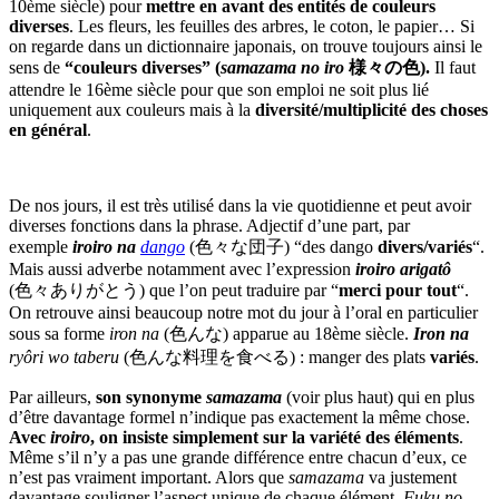
10ème siècle) pour
mettre en avant des entités de couleurs
diverses
. Les fleurs, les feuilles des arbres, le coton, le papier… Si
on regarde dans un dictionnaire japonais, on trouve toujours ainsi le
sens de
“couleurs diverses” (
samazama no iro
様々の色).
Il faut
attendre le 16ème siècle pour que son emploi ne soit plus lié
uniquement aux couleurs mais à la
diversité/multiplicité des choses
en général
.
De nos jours, il est très utilisé dans la vie quotidienne et peut avoir
diverses fonctions dans la phrase. Adjectif d’une part, par
exemple
iroiro na
dango
(色々な団子) “des dango
divers/variés
“.
Mais aussi adverbe notamment avec l’expression
iroiro arigatô
(色々ありがとう) que l’on peut traduire par “
merci pour tout
“.
On retrouve ainsi beaucoup notre mot du jour à l’oral en particulier
sous sa forme
iron na
(色んな) apparue au 18ème siècle.
Iron na
ryôri wo taberu
(色んな料理を食べる) : manger des plats
variés
.
Par ailleurs,
son synonyme
samazama
(voir plus haut) qui en plus
d’être davantage formel n’indique pas exactement la même chose.
Avec
iroiro
, on insiste simplement sur la variété des éléments
.
Même s’il n’y a pas une grande différence entre chacun d’eux, ce
n’est pas vraiment important. Alors que
samazama
va justement
davantage souligner l’aspect unique de chaque élément.
Fuku no