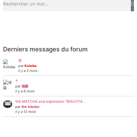
Derniers messages du forum
皆
par
Kotoba
il y a 2 mois
〒
par
湖羅
il y a 6 mois
thé MATCHA and expression "MACHTA …
par
the lobster
il y a 12 mois