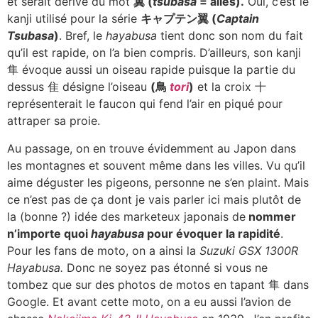
et serait dérivé du mot
翼 (
tsubasa
= ailes).
Oui, c’est le
kanji utilisé pour la série
キャプテン翼 (
Captain
Tsubasa
)
. Bref, le
hayabusa
tient donc son nom du fait
qu’il est rapide, on l’a bien compris. D’ailleurs, son kanji
隼 évoque aussi un oiseau rapide puisque la partie du
dessus 隹 désigne l’oiseau
(鳥
tori
)
et la croix 十
représenterait le faucon qui fend l’air en piqué pour
attraper sa proie.
Au passage, on en trouve évidemment au Japon dans
les montagnes et souvent même dans les villes. Vu qu’il
aime déguster les pigeons, personne ne s’en plaint. Mais
ce n’est pas de ça dont je vais parler ici mais plutôt de
la (bonne ?) idée des marketeux japonais de
nommer
n’importe quoi
hayabusa
pour évoquer la rapidité
.
Pour les fans de moto, on a ainsi la
Suzuki GSX 1300R
Hayabusa.
Donc ne soyez pas étonné si vous ne
tombez que sur des photos de motos en tapant 隼 dans
Google. Et avant cette moto, on a eu aussi l’avion de