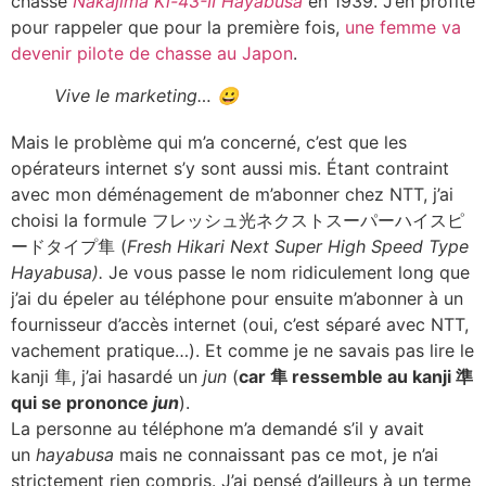
chasse
Nakajima Ki-43-II Hayabusa
en 1939. J’en profite
pour rappeler que pour la première fois,
une femme va
devenir pilote de chasse au Japon
.
Vive le marketing… 😀
Mais le problème qui m’a concerné, c’est que les
opérateurs internet s’y sont aussi mis. Étant contraint
avec mon déménagement de m’abonner chez NTT, j’ai
choisi la formule フレッシュ光ネクストスーパーハイスピ
ードタイプ隼 (
Fresh Hikari Next Super High Speed Type
Hayabusa).
Je vous passe le nom ridiculement long que
j’ai du épeler au téléphone pour ensuite m’abonner à un
fournisseur d’accès internet (oui, c’est séparé avec NTT,
vachement pratique…). Et comme je ne savais pas lire le
kanji 隼, j’ai hasardé un
jun
(
car 隼 ressemble au kanji 準
qui se prononce
jun
).
La personne au téléphone m’a demandé s’il y avait
un
hayabusa
mais ne connaissant pas ce mot, je n’ai
strictement rien compris. J’ai pensé d’ailleurs à un terme