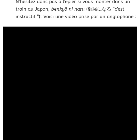
N’hésitez donc pas à l’épier si vous monter dans un
train au Japon,
benkyô ni naru
(勉強になる “c’est
instructif “)! Voici une vidéo prise par un anglophone :