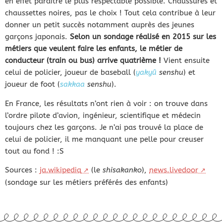
en effet paraître le plus respectable possible. Chaussures et
chaussettes noires, pas le choix ! Tout cela contribue à leur
donner un petit succès notamment auprès des jeunes
garçons japonais.
Selon un sondage réalisé en 2015 sur les
métiers que veulent faire les enfants, le métier de
conducteur (train ou bus) arrive quatrième !
Vient ensuite
celui de policier, joueur de baseball (
yakyû
senshu
) et
joueur de foot (
sakkaa
senshu
).
En France, les résultats n’ont rien à voir : on trouve dans
l’ordre pilote d’avion, ingénieur, scientifique et médecin
toujours chez les garçons. Je n’ai pas trouvé la place de
celui de policier, il me manquant une pelle pour creuser
tout au fond ! :S
Sources :
ja.wikipedia
(le
shisakanko
),
news.livedoor
(sondage sur les métiers préférés des enfants)