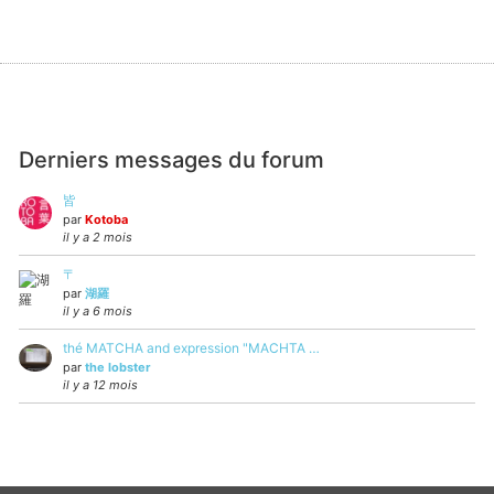
Derniers messages du forum
皆
par
Kotoba
il y a 2 mois
〒
par
湖羅
il y a 6 mois
thé MATCHA and expression "MACHTA …
par
the lobster
il y a 12 mois