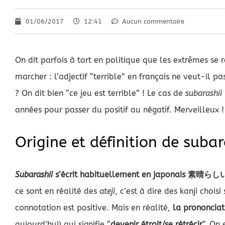
01/06/2017
12:41
Aucun commentaire
On dit parfois à tort en politique que les extrêmes se 
marcher : l’adjectif “terrible” en français ne veut-il p
? On dit bien “ce jeu est terrible” ! Le cas de
subarashii
années pour passer du positif au négatif. Merveilleux !
Origine et définition de subar
Subarashii
s’écrit habituellement en japonais 素晴らし
ce sont en réalité des
ateji
, c’est à dire des kanji choi
connotation est positive. Mais en réalité,
la prononcia
aujourd’hui) qui signifie “
devenir étroit/se rétrécir
“. On