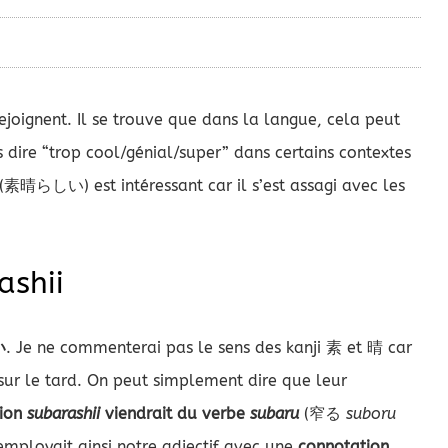
rejoignent. Il se trouve que dans la langue, cela peut
as dire “trop cool/génial/super” dans certains contextes
(素晴らしい) est intéressant car il s’est assagi avec les
ashii
い
. Je ne commenterai pas le sens des kanji 素 et 晴 car
si sur le tard. On peut simplement dire que leur
tion
subarashii
viendrait du verbe
subaru
(窄る
suboru
 employait ainsi notre adjectif avec une
connotation