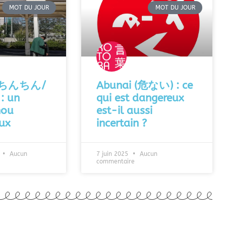
MOT DU JOUR
MOT DU JOUR
n (ちんちん/
Abunai (危ない) : ce
 un
qui est dangereux
hou
est-il aussi
ux
incertain ?
Aucun
7 juin 2025
Aucun
commentaire