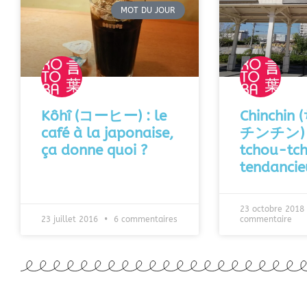
MOT DU JOUR
Kôhî (コーヒー) : le
Chinchi
café à la japonaise,
チンチン) :
ça donne quoi ?
tchou-tc
tendancie
23 octobre 2018
23 juillet 2016
6 commentaires
commentaire