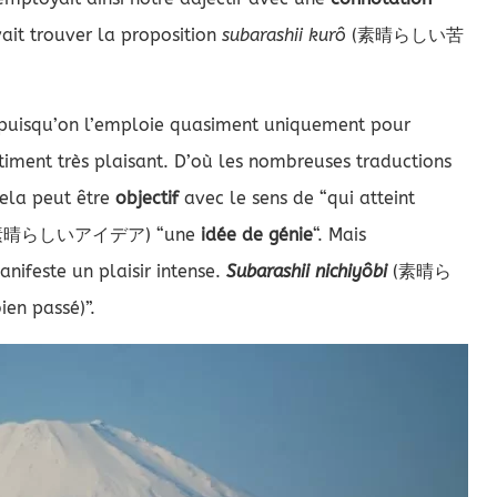
ait trouver la proposition
subarashii kurô
(素晴らしい苦
é puisqu’on l’emploie quasiment uniquement pour
iment très plaisant. D’où les nombreuses traductions
ela peut être
objectif
avec le sens de “qui atteint
素晴らしいアイデア) “une
idée de génie
“. Mais
nifeste un plaisir intense.
Subarashii nichiyôbi
(素晴ら
ien passé)”.