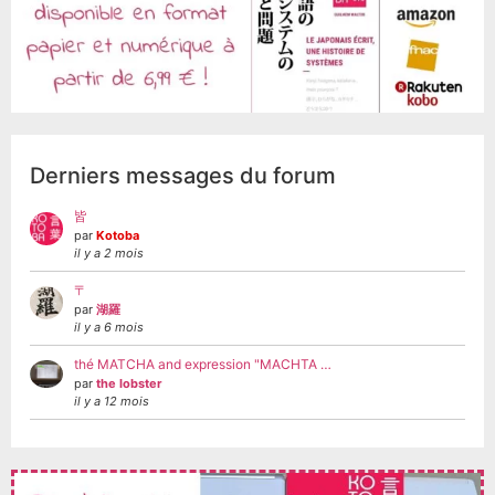
Derniers messages du forum
皆
par
Kotoba
il y a 2 mois
〒
par
湖羅
il y a 6 mois
thé MATCHA and expression "MACHTA …
par
the lobster
il y a 12 mois