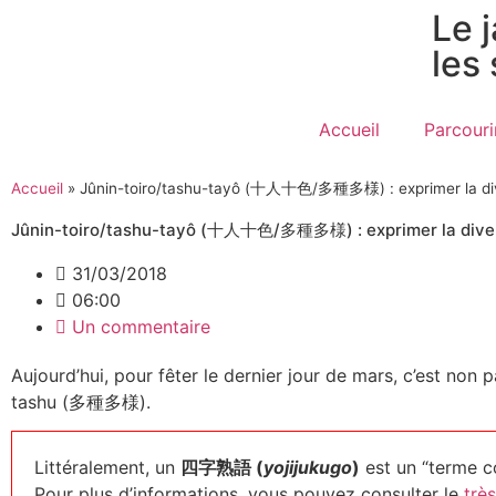
Le 
les
Accueil
Parcouri
Accueil
»
Jûnin-toiro/tashu-tayô (十人十色/多種多様) : exprimer la div
Jûnin-toiro/tashu-tayô (十人十色/多種多様) : exprimer la diver
31/03/2018
06:00
Un commentaire
Aujourd’hui, pour fêter le dernier jour de mars, c’est non
tashu (多種多様).
Littéralement, un
四字熟語 (
yojijukugo
)
est un “terme c
Pour plus d’informations, vous pouvez consulter le
très