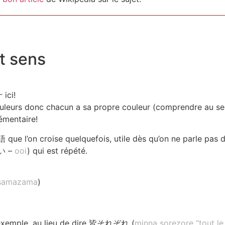
 sens
 ici!
ouleurs donc chacun a sa propre couleur (comprendre au sen
émentaire!
que l’on croise quelquefois, utile dès qu’on ne parle pas
多い –
ooi
) qui est répété.
samazama
)
r exemple, au lieu de dire 皆それぞれ (
minna sorezore “tout le