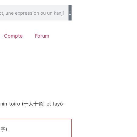
Compte
Forum
nin-toiro (十人十色) et tayô-
四字).