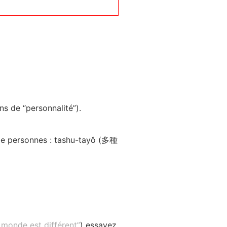
s de “personnalité”).
 de personnes : tashu-tayô (多種
 monde est différent”
) essayez