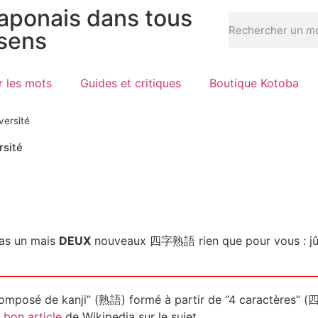
japonais dans tous
 sens
r les mots
Guides et critiques
Boutique Kotoba
ersité
sité
 pas un mais
DEUX
nouveaux 四字熟語 rien que pour vous : jû
omposé de kanji” (熟語) formé à partir de “4 caractères” (
 bon article
de Wikipedia sur le sujet.