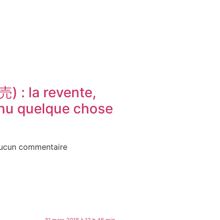
) : la revente,
enu quelque chose
ucun commentaire
31 mars 2018 à 12 h 46 min