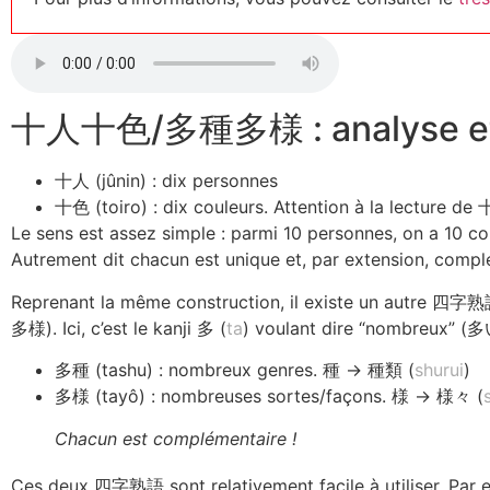
十人十色/多種多様 : analyse et
十人 (jûnin) : dix personnes
十色 (toiro) : dix couleurs. Attention à la lecture de 十
Le sens est assez simple : parmi 10 personnes, on a 10 c
Autrement dit chacun est unique et, par extension, compl
Reprenant la même construction, il existe un autre 四字熟語 
多様). Ici, c’est le kanji 多 (
ta
) voulant dire “nombreux” (
多種 (tashu) : nombreux genres. 種 → 種類 (
shurui
)
多様 (tayô) : nombreuses sortes/façons. 様 → 様々 (
Chacun est complémentaire !
Ces deux 四字熟語 sont relativement facile à utiliser. Pa