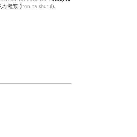
e 色んな種類 (
iron na shurui
).