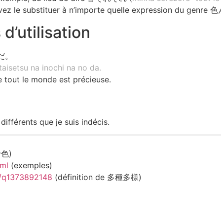
z le substituer à n’importe quelle expression du genr
utilisation
だ。
taisetsu na inochi na no da.
e tout le monde est précieuse.
ifférents que je suis indécis.
十色)
tml
(exemples)
il/q1373892148
(définition de 多種多様)