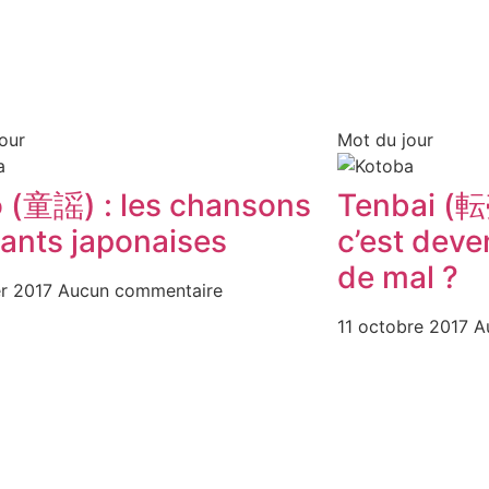
our
Mot du jour
 (童謡) : les chansons
Tenbai (転売
fants japonaises
c’est dev
de mal ?
er 2017
Aucun commentaire
11 octobre 2017
A