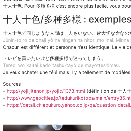
十人十色. Pour 多種多様 c’est encore plus facile, vous pouve
十人十色/多種多様 : exemples d’
十人十色で同じような人間は一人もいない。皆大切な命なの
Jûnin-toiro de onaji yô na ningen ha hitori mo inai. Minna 
Chacun est différent et personne n’est identique. Le vie d
テレビを買いたいけど多種多様で迷ってしまう。
Terebi wo kaitai kedo tashu-tayô de mayotteshimau.
Je veux acheter une télé mais il y a tellement de modèles d
Sources
–
http://yoji.jitenon.jp/yojic/1373.html
(définition de 十人
–
http://www.geocities.jp/tedukurikotoba/main/entry35.h
–
https://detail.chiebukuro.yahoo.co.jp/qa/question_deta