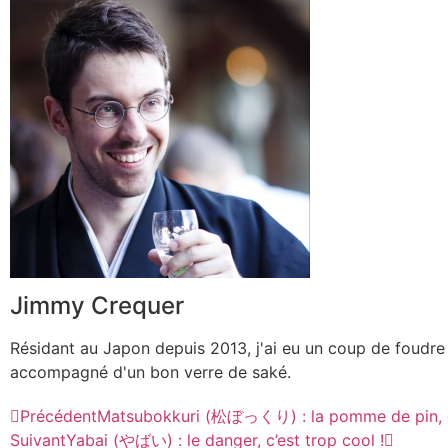
Jimmy Crequer
Résidant au Japon depuis 2013, j'ai eu un coup de foudre 
accompagné d'un bon verre de saké.
Précédent
Matsubokkuri (松ぼっくり) : la pomme de pin, c’
Suivant
Yabai (やばい) : le danger, c’est trop cool !