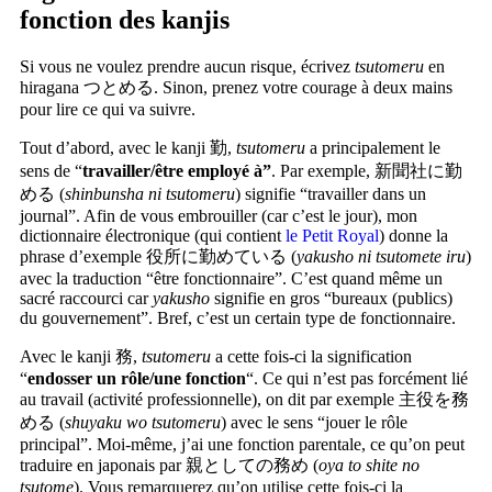
fonction des kanjis
Si vous ne voulez prendre aucun risque, écrivez
tsutomeru
en
hiragana つとめる. Sinon, prenez votre courage à deux mains
pour lire ce qui va suivre.
Tout d’abord, avec le kanji 勤,
tsutomeru
a principalement le
sens de “
travailler/être employé à”
. Par exemple, 新聞社に勤
める (
shinbunsha ni tsutomeru
) signifie “travailler dans un
journal”. Afin de vous embrouiller (car c’est le jour), mon
dictionnaire électronique (qui contient
le Petit Royal
) donne la
phrase d’exemple 役所に勤めている (
yakusho ni tsutomete iru
)
avec la traduction “être fonctionnaire”. C’est quand même un
sacré raccourci car
yakusho
signifie en gros “bureaux (publics)
du gouvernement”. Bref, c’est un certain type de fonctionnaire.
Avec le kanji 務,
tsutomeru
a cette fois-ci la signification
“
endosser un rôle/une fonction
“. Ce qui n’est pas forcément lié
au travail (activité professionnelle), on dit par exemple 主役を務
める (
shuyaku wo tsutomeru
) avec le sens “jouer le rôle
principal”. Moi-même, j’ai une fonction parentale, ce qu’on peut
traduire en japonais par 親としての務め (
oya to shite no
tsutome
). Vous remarquerez qu’on utilise cette fois-ci la