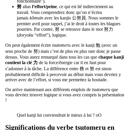
fonctionnaire”).
努
alias
l’effort/peine
, ce qui est lié indirectement au
travail. Vous comprendrez donc qu’on n’écrira
jamais
kômuin
avec les kanjis 公努員. Nous sommes le
premier avril pour rappel, j’ai le droit à toutes les blagues
pourries. Par contre, 努 se retrouve dans le mot 努力
(
doryoku
“effort”), logique.
On peut également écrire
tsutomeru
avec le kanji 勉 (avec un
sens proche de 努) mais c’est de plus en plus rare donc je passe
dessus. Vous aurez remarqué dans tous les cas que
chaque kanji
contient la clé 力
de la force/énergie car il en faut pour
s’adonner à la tâche. La différence entre 務 et 努 est sinon
probablement difficile à percevoir au début mais vous devriez y
arriver avec de l’effort, si vous me permettez la boutade.
On arrive maintenant aux différents emplois de
tsutomeru
que
vous devriez trouver logique si vous avez compris la présentation
!
Quel kanji lui conviendrait le mieux à lui ? oO
Significations du verbe tsutomeru en