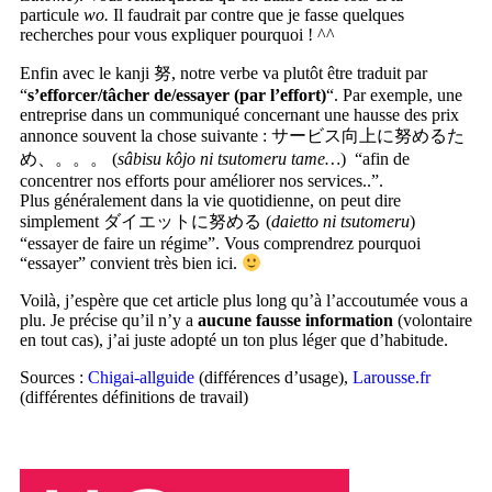
particule
wo.
Il faudrait par contre que je fasse quelques
recherches pour vous expliquer pourquoi ! ^^
Enfin avec le kanji 努, notre verbe va plutôt être traduit par
“
s’efforcer/tâcher de/essayer (par l’effort)
“. Par exemple, une
entreprise dans un communiqué concernant une hausse des prix
annonce souvent la chose suivante : サービス向上に努めるた
め、。。。 (
sâbisu kôjo ni tsutomeru tame…
) “afin de
concentrer nos efforts pour améliorer nos services..”.
Plus généralement dans la vie quotidienne, on peut dire
simplement ダイエットに努める (
daietto ni tsutomeru
)
“essayer de faire un régime”. Vous comprendrez pourquoi
“essayer” convient très bien ici.
Voilà, j’espère que cet article plus long qu’à l’accoutumée vous a
plu. Je précise qu’il n’y a
aucune fausse information
(volontaire
en tout cas), j’ai juste adopté un ton plus léger que d’habitude.
Sources :
Chigai-allguide
(différences d’usage),
Larousse.fr
(différentes définitions de travail)