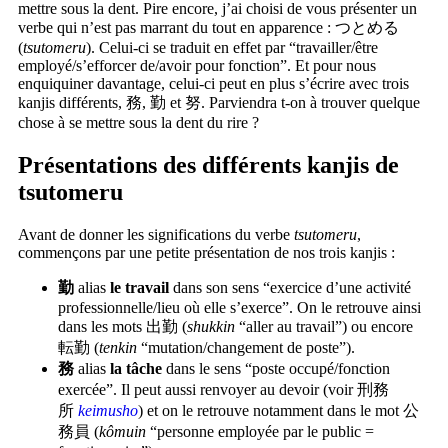
mettre sous la dent. Pire encore, j’ai choisi de vous présenter un
verbe qui n’est pas marrant du tout en apparence : つとめる
(
tsutomeru
). Celui-ci se traduit en effet par “travailler/être
employé/s’efforcer de/avoir pour fonction”. Et pour nous
enquiquiner davantage, celui-ci peut en plus s’écrire avec trois
kanjis différents, 務, 勤 et 努. Parviendra t-on à trouver quelque
chose à se mettre sous la dent du rire ?
Présentations des différents kanjis de
tsutomeru
Avant de donner les significations du verbe
tsutomeru
,
commençons par une petite présentation de nos trois kanjis :
勤
alias
le travail
dans son sens “exercice d’une activité
professionnelle/lieu où elle s’exerce”. On le retrouve ainsi
dans les mots 出勤 (
shukkin
“aller au travail”) ou encore
転勤 (
tenkin
“mutation/changement de poste”).
務
alias
la tâche
dans le sens “poste occupé/fonction
exercée”. Il peut aussi renvoyer au devoir (voir 刑務
所
keimusho
) et on le retrouve notamment dans le mot 公
務員 (
kômuin
“personne employée par le public =