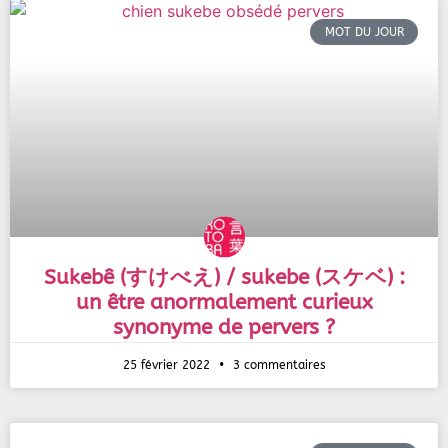
MOT DU JOUR
Sukebê (すけべえ) / sukebe (スケベ) :
un être anormalement curieux
synonyme de pervers ?
25 février 2022
3 commentaires