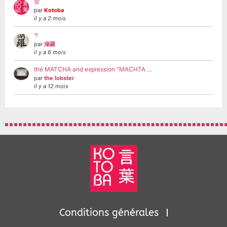
皆
par
Kotoba
il y a 2 mois
〒
par
湖羅
il y a 6 mois
thé MATCHA and expression "MACHTA …
par
the lobster
il y a 12 mois
Conditions générales