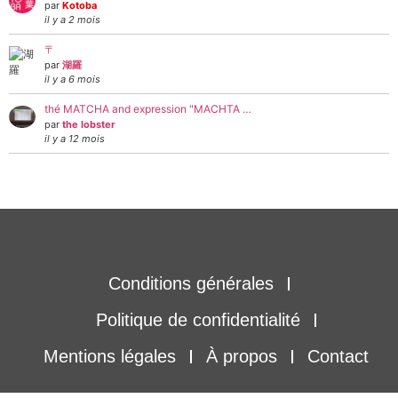
par
Kotoba
il y a 2 mois
〒
par
湖羅
il y a 6 mois
thé MATCHA and expression "MACHTA …
par
the lobster
il y a 12 mois
Conditions générales
Politique de confidentialité
Mentions légales
À propos
Contact