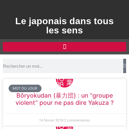
Le japonais dans tous
les sens
MOT DU JOUR
Bôryokudan (暴力団) : un “groupe
violent” pour ne pas dire Yakuza ?
14 février 2018
2 commentaires