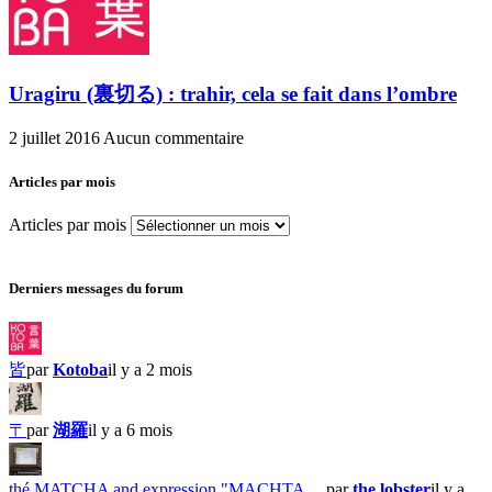
Uragiru (裏切る) : trahir, cela se fait dans l’ombre
2 juillet 2016
Aucun commentaire
Articles par mois
Articles par mois
Derniers messages du forum
皆
par
Kotoba
il y a 2 mois
〒
par
湖羅
il y a 6 mois
thé MATCHA and expression "MACHTA …
par
the lobster
il y a