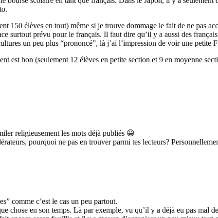
ne bourse scolaire en tant que français. Dans le Japon, il y a seulement
to.
 150 élèves en tout) même si je trouve dommage le fait de ne pas accentu
 surtout prévu pour le français. Il faut dire qu’il y a aussi des français
ltures un peu plus “prononcé”, là j’ai l’impression de voir une petite 
nt est bon (seulement 12 élèves en petite section et 9 en moyenne section
imiler religieusement les mots déjà publiés 😀
odérateurs, pourquoi ne pas en trouver parmi tes lecteurs? Personnellemen
es” comme c’est le cas un peu partout.
haque chose en son temps. Là par exemple, vu qu’il y a déjà eu pas mal de