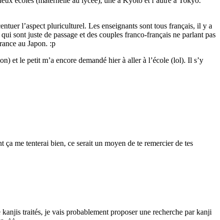
 deux écoles (maternelle au lycée), une à Kyoto et l’autre à Tokyo.
er l’aspect pluriculturel. Les enseignants sont tous français, il y a
 qui sont juste de passage et des couples franco-français ne parlant pas
France au Japon. :p
) et le petit m’a encore demandé hier à aller à l’école (lol). Il s’y
t ça me tenterai bien, ce serait un moyen de te remercier de tes
 kanjis traités, je vais probablement proposer une recherche par kanji