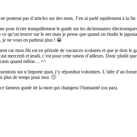
 posterai pas d’articles sur des mots. J’en ai parlé rapidement à la fin d
ne pour écrire tranquillement le guide sur les dictionnaires électroniqu
ce qu’on trouve sur le net mais je pense que quand on étudie le japonai
 je ne vous en parlerai plus ! 😀
ment car mon fils est en période de vacances scolaires et que je dois le g
st mercredi et jeudi, c’est pour cette raison d’ailleurs. Donc plutôt que d
 podcasts quand même… ^^
uestions sur n’importe quoi, j’y répondrai volontiers. L’idée d’un forum
ais plus de temps pour moi. 🙂
 ce fameux guide de la mort qui changera l’humanité (ou pas).