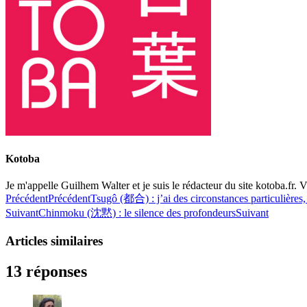
Kotoba
Je m'appelle Guilhem Walter et je suis le rédacteur du site kotoba.fr. Vi
Précédent
Précédent
Tsugô (都合) : j’ai des circonstances particulières,
Suivant
Chinmoku (沈黙) : le silence des profondeurs
Suivant
Articles similaires
13 réponses