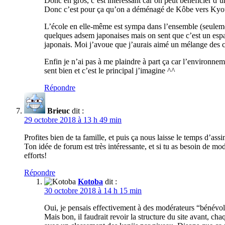
Donc en gros, c’est intéressant car on peut bénéficier d’u
Donc c’est pour ça qu’on a déménagé de Kôbe vers Kyo
L’école en elle-même est sympa dans l’ensemble (seulement
quelques adsem japonaises mais on sent que c’est un espace
japonais. Moi j’avoue que j’aurais aimé un mélange des cu
Enfin je n’ai pas à me plaindre à part ça car l’environneme
sent bien et c’est le principal j’imagine ^^
Répondre
Brieuc
dit :
29 octobre 2018 à 13 h 49 min
Profites bien de ta famille, et puis ça nous laisse le temps d’ass
Ton idée de forum est très intéressante, et si tu as besoin de m
efforts!
Répondre
Kotoba
dit :
30 octobre 2018 à 14 h 15 min
Oui, je pensais effectivement à des modérateurs “bénévol
Mais bon, il faudrait revoir la structure du site avant, c