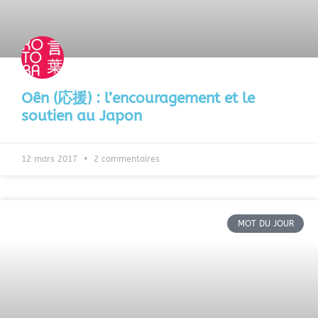
Oên (応援) : l’encouragement et le
soutien au Japon
12 mars 2017
2 commentaires
MOT DU JOUR