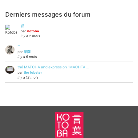
Derniers messages du forum
皆
par
Kotoba
il y a 2 mois
〒
par
湖羅
il y a 6 mois
thé MATCHA and expression "MACHTA …
par
the lobster
il y a 12 mois