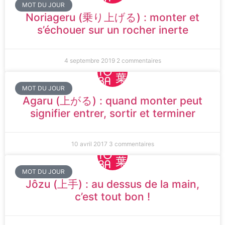
MOT DU JOUR
Noriageru (乗り上げる) : monter et
s’échouer sur un rocher inerte
4 septembre 2019
2 commentaires
MOT DU JOUR
Agaru (上がる) : quand monter peut
signifier entrer, sortir et terminer
10 avril 2017
3 commentaires
MOT DU JOUR
Jôzu (上手) : au dessus de la main,
c’est tout bon !