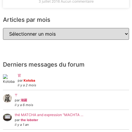
3 juillet 2016
Aucun commentaire
Articles par mois
Derniers messages du forum
皆
par
Kotoba
il y a 2 mois
〒
par
湖羅
il y a 6 mois
thé MATCHA and expression "MACHTA …
par
the lobster
il y a 1 an