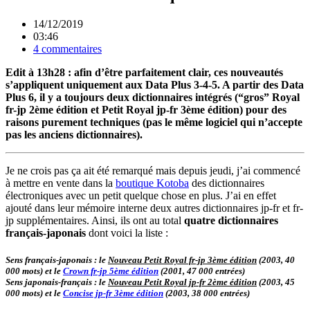
14/12/2019
03:46
4 commentaires
Edit à 13h28 : afin d’être parfaitement clair, ces nouveautés
s’appliquent uniquement aux Data Plus 3-4-5. A partir des Data
Plus 6, il y a toujours deux dictionnaires intégrés (“gros” Royal
fr-jp 2ème édition et Petit Royal jp-fr 3ème édition) pour des
raisons purement techniques (pas le même logiciel qui n’accepte
pas les anciens dictionnaires).
Je ne crois pas ça ait été remarqué mais depuis jeudi, j’ai commencé
à mettre en vente dans la
boutique Kotoba
des dictionnaires
électroniques avec un petit quelque chose en plus. J’ai en effet
ajouté dans leur mémoire interne deux autres dictionnaires jp-fr et fr-
jp supplémentaires. Ainsi, ils ont au total
quatre dictionnaires
français-japonais
dont voici la liste :
Sens français-japonais : le
Nouveau Petit Royal fr-jp 3ème édition
(2003, 40
000 mots) et le
Crown fr-jp 5ème édition
(2001, 47 000 entrées)
Sens japonais-français : le
Nouveau Petit Royal jp-fr 2ème édition
(2003, 45
000 mots) et le
Concise jp-fr 3ème édition
(2003, 38 000 entrées)