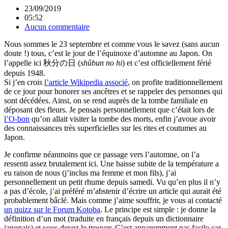
23/09/2019
05:52
Aucun commentaire
Nous sommes le 23 septembre et comme vous le savez (sans aucun
doute !) tous, c’est le jour de l’équinoxe d’automne au Japon. On
l’appelle ici 秋分の日 (
shûbun no hi
) et c’est officiellement férié
depuis 1948.
Si j’en crois
l’article Wikipedia associé
, on profite traditionnellement
de ce jour pour honorer ses ancêtres et se rappeler des personnes qui
sont décédées. Ainsi, on se rend auprès de la tombe familiale en
déposant des fleurs. Je pensais personnellement que c’était lors de
l’O-bon
qu’on allait visiter la tombe des morts, enfin j’avoue avoir
des connaissances très superficielles sur les rites et coutumes au
Japon.
Je confirme néanmoins que ce passage vers l’automne, on l’a
ressenti assez brutalement ici. Une baisse subite de la température a
eu raison de nous (j’inclus ma femme et mon fils), j’ai
personnellement un petit rhume depuis samedi. Vu qu’en plus il n’y
a pas d’école, j’ai préféré m’abstenir d’écrire un article qui aurait été
probablement bâclé. Mais comme j’aime souffrir, je vous ai contacté
un quizz sur le Forum Kotoba
. Le principe est simple : je donne la
définition d’un mot (traduite en français depuis un dictionnaire
japonais) et vous devez le trouver. C’est apparemment pas facile car