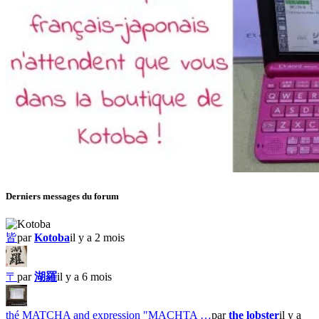
Derniers messages du forum
皆
par
Kotoba
il y a 2 mois
〒
par
湖羅
il y a 6 mois
thé MATCHA and expression "MACHTA …
par
the lobster
il y a