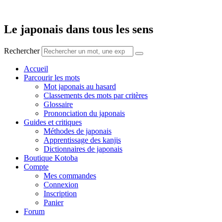
Aller
au
contenu
Le japonais dans tous les sens
Rechercher
Accueil
Parcourir les mots
Mot japonais au hasard
Classements des mots par critères
Glossaire
Prononciation du japonais
Guides et critiques
Méthodes de japonais
Apprentissage des kanjis
Dictionnaires de japonais
Boutique Kotoba
Compte
Mes commandes
Connexion
Inscription
Panier
Forum