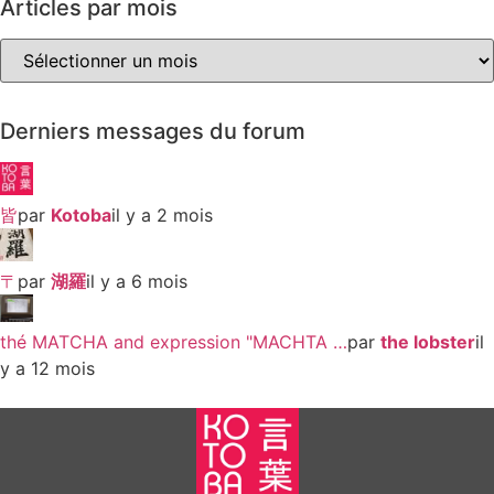
Articles par mois
Articles
par
mois
Derniers messages du forum
皆
par
Kotoba
il y a 2 mois
〒
par
湖羅
il y a 6 mois
thé MATCHA and expression "MACHTA …
par
the lobster
il
y a 12 mois