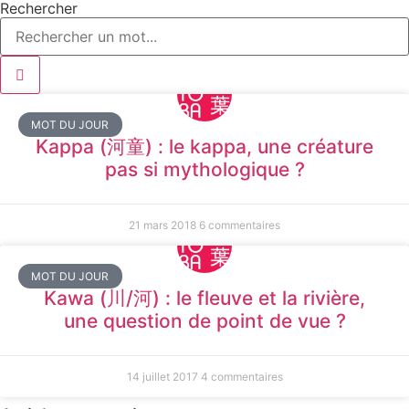
Rechercher
MOT DU JOUR
Kappa (河童) : le kappa, une créature
pas si mythologique ?
21 mars 2018
6 commentaires
MOT DU JOUR
Kawa (川/河) : le fleuve et la rivière,
une question de point de vue ?
14 juillet 2017
4 commentaires