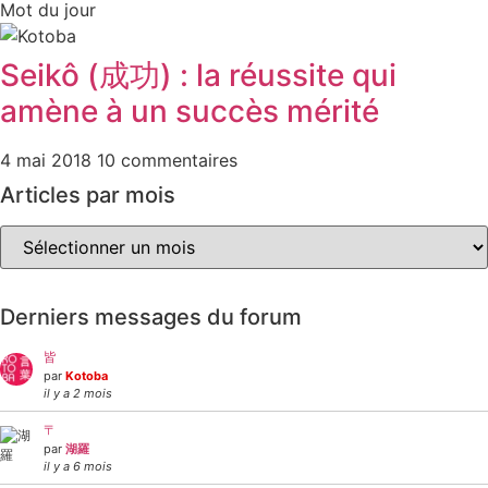
Mot du jour
Seikô (成功) : la réussite qui
amène à un succès mérité
4 mai 2018
10 commentaires
Articles par mois
Articles
par
mois
Derniers messages du forum
皆
par
Kotoba
il y a 2 mois
〒
par
湖羅
il y a 6 mois