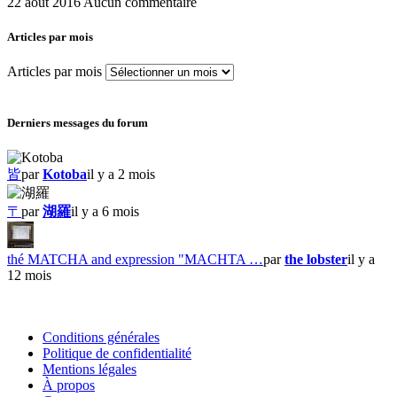
22 août 2016
Aucun commentaire
Articles par mois
Articles par mois
Derniers messages du forum
皆
par
Kotoba
il y a 2 mois
〒
par
湖羅
il y a 6 mois
thé MATCHA and expression "MACHTA …
par
the lobster
il y a
12 mois
Conditions générales
Politique de confidentialité
Mentions légales
À propos