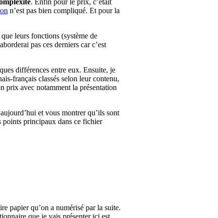
complexité
. Enfin pour le prix, c’était
ion
n’est pas bien compliqué. Et pour la
i que leurs fonctions (système de
borderai pas ces derniers car c’est
lques différences entre eux. Ensuite, je
nais-français classés selon leur contenu,
bon prix avec notamment la présentation
 aujourd’hui et vous montrer qu’ils sont
 points principaux dans ce fichier
re papier qu’on a numérisé par la suite.
ionnaire que je vais présenter ici est