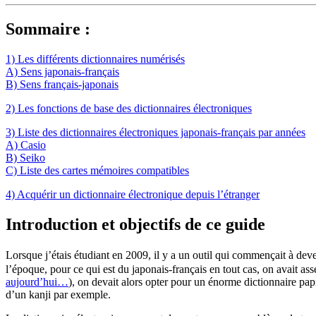
Sommaire :
1) Les différents dictionnaires numérisés
A) Sens japonais-français
B) Sens français-japonais
2) Les fonctions de base des dictionnaires électroniques
3) Liste des dictionnaires électroniques japonais-français par années
A) Casio
B) Seiko
C) Liste des cartes mémoires compatibles
4) Acquérir un dictionnaire électronique depuis l’étranger
Introduction et objectifs de ce guide
Lorsque j’étais étudiant en 2009, il y a un outil qui commençait à d
l’époque, pour ce qui est du japonais-français en tout cas, on avait as
aujourd’hui…
), on devait alors opter pour un énorme dictionnaire pap
d’un kanji par exemple.