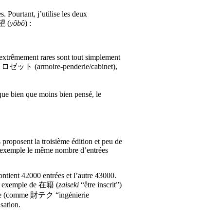
. Pourtant, j’utilise les deux
要望 (
yôbô
) :
 extrêmement rares sont tout simplement
r), クロゼット (armoire-penderie/cabinet),
 que bien que moins bien pensé, le
 proposent la troisième édition et peu de
par exemple le même nombre d’entrées
ontient 42000 entrées et l’autre 43000.
 par exemple de 在籍 (
zaiseki
“être inscrit”)
magine (comme 財テク “ingénierie
sation.