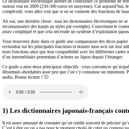
Le dictionnaire électronique permet de contourner ce problème de tem
surtout vrai en 2009 (250-300 euros en moyenne). Car aujourd’hui, le
complexité, vous allez voir que si on se contente des fonctions de base,
Ah oui, une dernière chose : tous les dictionnaires électroniques ne se
reconnaissance des kanjis au stylet par exemple). Concernant le conten
assez compliqué et que cela nécessite un système d’exploitation japon
Vous trouverez donc dans ce guide une comparaison des dicos papier 
reviendrai sur les principales fonctions et donner mon avis sur leur util
leurs fonctions ainsi que leur compatibilité avec les différentes cart
d’un intermédiaire permettant d’acheter au Japon depuis l’étranger.
Ce guide a ainsi deux principaux objectifs : vous convaincre qu’acquér
désormais abordables pour peu que l’on s’y connaisse un minimum. Pour 
audio. Bonne lecture ! 🙂
1) Les dictionnaires japonais-français cont
Il est assez amusant de constater qu’on oublie souvent de préciser qu’
C’est à dire qu’on a pas pour le moment choisi de créer un contenu 