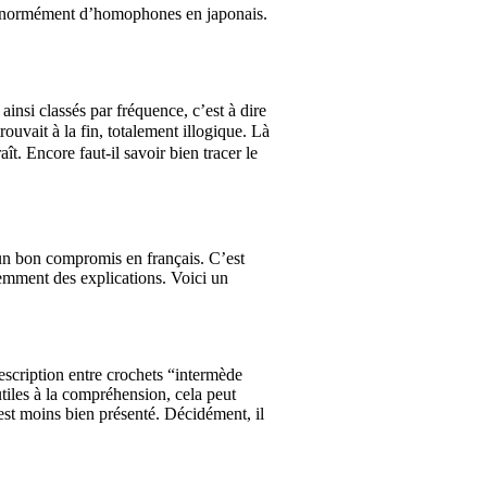
te énormément d’homophones en japonais.
nsi classés par fréquence, c’est à dire
ouvait à la fin, totalement illogique. Là
t. Encore faut-il savoir bien tracer le
r un bon compromis en français. C’est
demment des explications. Voici un
description entre crochets “intermède
tiles à la compréhension, cela peut
c’est moins bien présenté. Décidément, il