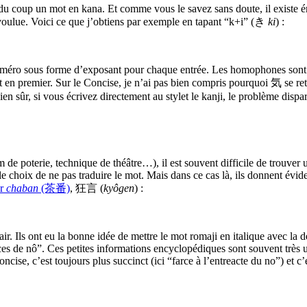
nt du coup un mot en kana. Et comme vous le savez sans doute, il exis
e voulue. Voici ce que j’obtiens par exemple en tapant “k+i” (き
ki
) :
uméro sous forme d’exposant pour chaque entrée. Les homophones sont ai
 en premier. Sur le Concise, je n’ai pas bien compris pourquoi 気 se retr
 sûr, si vous écrivez directement au stylet le kanji, le problème disparaî
m de poterie, technique de théâtre…), il est souvent difficile de trouve
 le choix de ne pas traduire le mot. Mais dans ce cas là, ils donnent évi
ur
chaban
(茶番)
, 狂言 (
kyôgen
) :
r. Ils ont eu la bonne idée de mettre le mot romaji en italique avec la 
s de nô”. Ces petites informations encyclopédiques sont souvent très u
Concise, c’est toujours plus succinct (ici “farce à l’entreacte du no”) et 