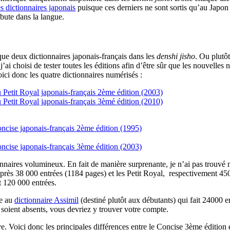
es dictionnaires japonais
puisque ces derniers ne sont sortis qu’au Japon
bute dans la langue.
 que deux dictionnaires japonais-français dans les
denshi jisho
. Ou plutô
j’ai choisi de tester toutes les éditions afin d’être sûr que les nouvelles
ici donc les quatre dictionnaires numérisés :
Petit Royal japonais-français 2ème édition (2003)
Petit Royal japonais-français 3èmé édition (2010)
ncise japonais-français 2ème édition (1995)
ncise japonais-français 3ème édition (2003)
onnaires volumineux. En fait de manière surprenante, je n’ai pas trouv
eu près 38 000 entrées (1184 pages) et les Petit Royal, respectivement 
t 120 000 entrées.
re au
dictionnaire Assimil
(destiné plutôt aux débutants) qui fait 24000 e
 soient absents, vous devriez y trouver votre compte.
ve. Voici donc les principales différences entre le Concise 3ème édition 