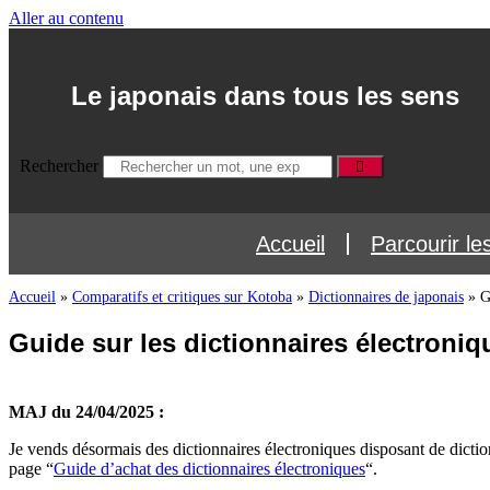
Aller au contenu
Le japonais dans tous les sens
Rechercher
Accueil
Parcourir le
Accueil
»
Comparatifs et critiques sur Kotoba
»
Dictionnaires de japonais
»
G
Guide sur les dictionnaires électroniq
MAJ du 24/04/2025 :
Je vends désormais des dictionnaires électroniques disposant de diction
page “
Guide d’achat des dictionnaires électroniques
“.