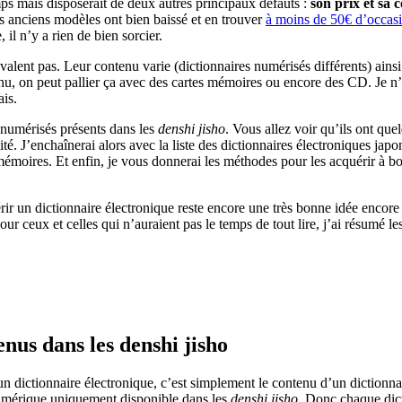
ps mais disposerait de deux autres principaux défauts :
son prix et sa 
s anciens modèles ont bien baissé et en trouver
à moins de 50€ d’occas
 il n’y a rien de bien sorcier.
 valent pas. Leur contenu varie (dictionnaires numérisés différents) ains
u, on peut pallier ça avec des cartes mémoires ou encore des CD. Je n’a
ais.
numérisés présents dans les
denshi jisho
. Vous allez voir qu’ils ont que
ité. J’enchaînerai alors avec la liste des dictionnaires électroniques japo
es mémoires. Et enfin, je vous donnerai les méthodes pour les acquérir à 
ir un dictionnaire électronique reste encore une très bonne idée encore
ceux et celles qui n’auraient pas le temps de tout lire, j’ai résumé les
enus dans les denshi jisho
un dictionnaire électronique, c’est simplement le contenu d’un dictionnai
numérique uniquement disponible dans les
denshi jisho
. Donc chaque dict