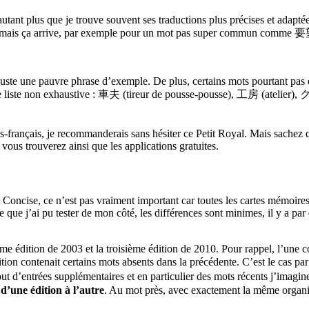
tant plus que je trouve souvent ses traductions plus précises et adaptées
 rare mais ça arrive, par exemple pour un mot pas super commun comme 
uste une pauvre phrase d’exemple. De plus, certains mots pourtant pas
 une liste non exhaustive : 車夫 (tireur de pousse-pousse), 工房 (atelie
is-français, je recommanderais sans hésiter ce Petit Royal. Mais sachez
vous trouverez ainsi que les applications gratuites.
 Concise, ce n’est pas vraiment important car toutes les cartes mémoires
e que j’ai pu tester de mon côté, les différences sont minimes, il y a 
me édition de 2003 et la troisième édition de 2010. Pour rappel, l’une c
édition contenait certains mots absents dans la précédente. C’est le cas
ajout d’entrées supplémentaires et en particulier des mots récents j’i
 d’une édition à l’autre
. Au mot près, avec exactement la même organi