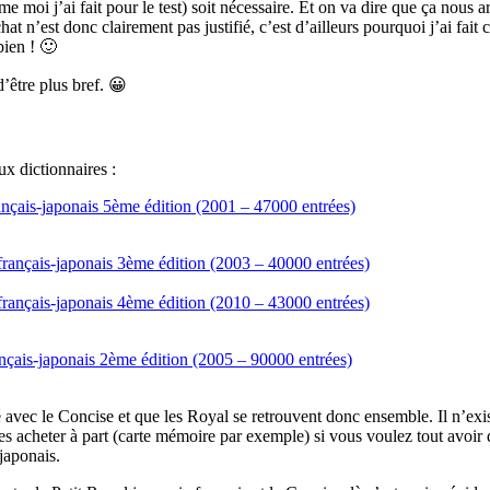
 moi j’ai fait pour le test) soit nécessaire. Et on va dire que ça nous a
at n’est donc clairement pas justifié, c’est d’ailleurs pourquoi j’ai fait
bien ! 🙂
’être plus bref. 😀
ux dictionnaires :
nçais-japonais 5ème édition (2001 – 47000 entrées)
français-japonais 3ème édition (2003 – 40000 entrées)
français-japonais 4ème édition (2010 – 43000 entrées)
nçais-japonais 2ème édition (2005 – 90000 entrées)
é avec le Concise et que les Royal se retrouvent donc ensemble. Il n’ex
 les acheter à part (carte mémoire par exemple) si vous voulez tout avo
japonais.