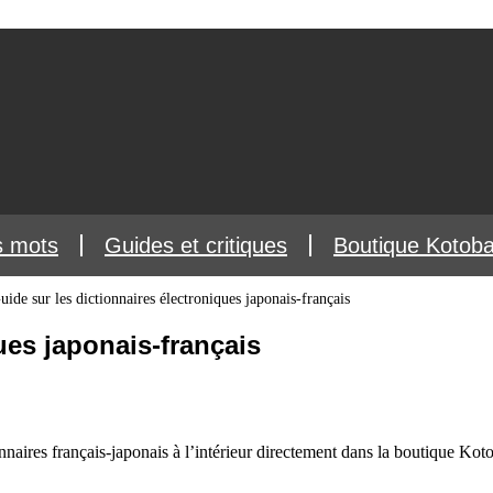
s mots
Guides et critiques
Boutique Kotob
uide sur les dictionnaires électroniques japonais-français
ues japonais-français
naires français-japonais à l’intérieur directement dans la boutique Kotob