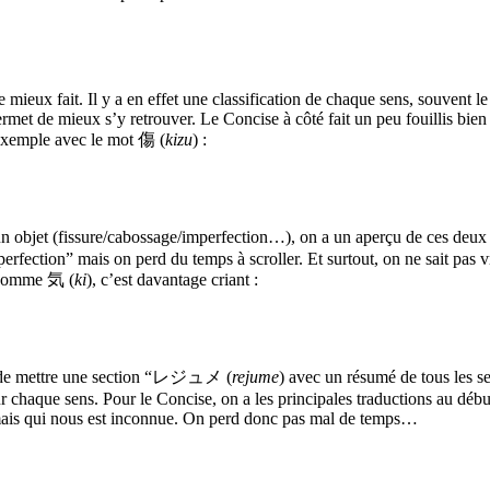
e mieux fait. Il y a en effet une classification de chaque sens, souvent le
ermet de mieux s’y retrouver. Le Concise à côté fait un peu fouillis bien
exemple avec le mot 傷 (
kizu
) :
 objet (fissure/cabossage/imperfection…), on a un aperçu de ces deux se
mperfection” mais on perd du temps à scroller. Et surtout, on ne sait pas
e comme 気 (
ki
), c’est davantage criant :
ée de mettre une section “レジュメ (
rejume
) avec un résumé de tous les sen
 chaque sens. Pour le Concise, on a les principales traductions au déb
mais qui nous est inconnue. On perd donc pas mal de temps…