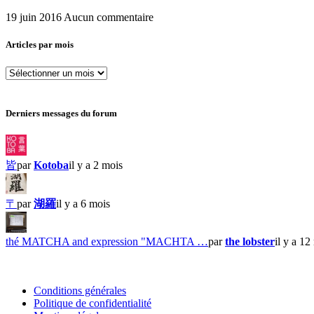
19 juin 2016
Aucun commentaire
Articles par mois
Articles
par
mois
Derniers messages du forum
皆
par
Kotoba
il y a 2 mois
〒
par
湖羅
il y a 6 mois
thé MATCHA and expression "MACHTA …
par
the lobster
il y a 12
Conditions générales
Politique de confidentialité