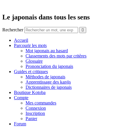
Aller
au
contenu
Le japonais dans tous les sens
Rechercher
Accueil
Parcourir les mots
Mot japonais au hasard
Classements des mots par critères
Glossaire
Prononciation du japonais
Guides et critiques
Méthodes de japonais
Apprentissage des kanjis
Dictionnaires de japonais
Boutique Kotoba
Compte
Mes commandes
Connexion
Inscription
Panier
Forum