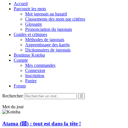
Accueil
Parcourir les mots
Mot japonais au hasard
Classements des mots par critères
Glossaire
Prononciation du japonais
Guides et critiques
Méthodes de japonais
Apprentissage des kanjis
Dictionnaires de japonais
Boutique Kotoba
Compte
Mes commandes
Connexion
Inscription
Panier
Forum
Rechercher
Mot du jour
Atama (頭) : tout est dans la tête !