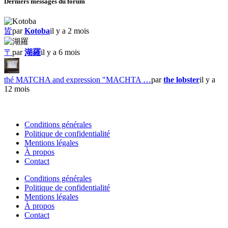
Derniers messages du forum
皆
par
Kotoba
il y a 2 mois
〒
par
湖羅
il y a 6 mois
thé MATCHA and expression "MACHTA …
par
the lobster
il y a
12 mois
Conditions générales
Politique de confidentialité
Mentions légales
À propos
Contact
Conditions générales
Politique de confidentialité
Mentions légales
À propos
Contact